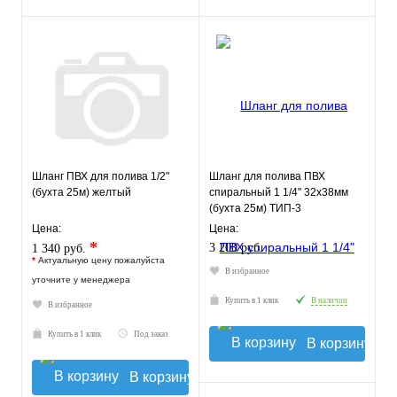
Шланг ПВХ для полива 1/2"
Шланг для полива ПВХ
(бухта 25м) желтый
спиральный 1 1/4" 32х38мм
(бухта 25м) ТИП-3
слабонапорный
Цена:
Цена:
морозостойкий
*
3 200 руб.
1 340 руб.
*
Актуальную цену пожалуйста
В избранное
уточните у менеджера
Купить в 1 клик
В наличии
В избранное
Купить в 1 клик
Под заказ
В корзину
В корзину