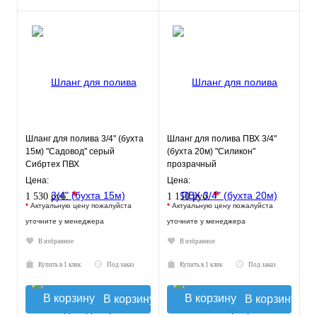
Шланг для полива 3/4" (бухта
Шланг для полива ПВХ 3/4"
15м) "Садовод" серый
(бухта 20м) "Силикон"
Сибртех ПВХ
прозрачный
ПромХимТехнология
Цена:
Цена:
*
*
1 530 руб.
1 150 руб.
*
Актуальную цену пожалуйста
*
Актуальную цену пожалуйста
уточните у менеджера
уточните у менеджера
В избранное
В избранное
Купить в 1 клик
Под заказ
Купить в 1 клик
Под заказ
В корзину
В корзину