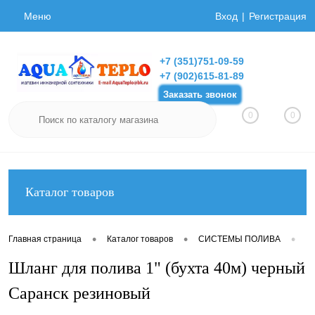
Меню
Вход
Регистрация
+7 (351)751-09-59
+7 (902)615-81-89
Заказать звонок
0
0
Каталог товаров
•
•
•
Главная страница
Каталог товаров
СИСТЕМЫ ПОЛИВА
Ш
Шланг для полива 1" (бухта 40м) черный
Саранск резиновый