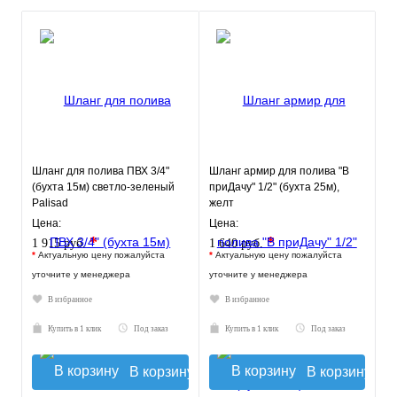
Шланг для полива ПВХ 3/4"
Шланг армир для полива "В
(бухта 15м) светло-зеленый
приДачу" 1/2" (бухта 25м),
Palisad
желт
Цена:
Цена:
*
*
1 915 руб.
1 640 руб.
*
Актуальную цену пожалуйста
*
Актуальную цену пожалуйста
уточните у менеджера
уточните у менеджера
В избранное
В избранное
Купить в 1 клик
Под заказ
Купить в 1 клик
Под заказ
В корзину
В корзину