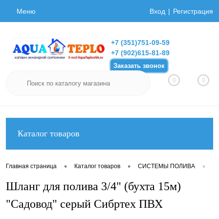
Меню
Вход
Регистрация
+7 (351)751-09-59
+7 (902)615-81-89
Заказать звонок
0
0
Каталог товаров
•
•
•
Главная страница
Каталог товаров
СИСТЕМЫ ПОЛИВА
Ш
Шланг для полива 3/4" (бухта 15м)
"Садовод" серый Сибртех ПВХ