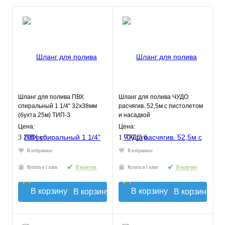
Шланг для полива ПВХ
Шланг для полива ЧУДО
спиральный 1 1/4" 32х38мм
расчягив. 52,5м с пистолетом
(бухта 25м) ТИП-3
и насадкой
слабонапорный
Цена:
Цена:
морозостойкий
3 200 руб.
1 770 руб.
В избранное
В избранное
Купить в 1 клик
В наличии
Купить в 1 клик
В наличии
В корзину
В корзину