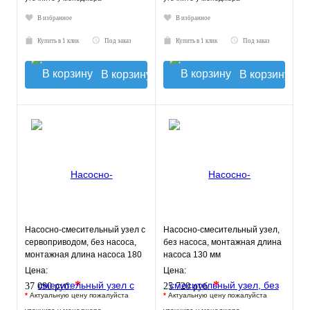
В избранное
В избранное
Купить в 1 клик
Под заказ
Купить в 1 клик
Под заказ
В корзину
В корзину
Насосно-смесительный узел с
Насосно-смесительный узел,
сервоприводом, без насоса,
без насоса, монтажная длина
монтажная длина насоса 180
насоса 130 мм
мм VT.COMBI.S.180M
VT.TECHNOMIX.0.130
Цена:
Цена:
*
*
37 090 руб.
25 720 руб.
*
Актуальную цену пожалуйста
*
Актуальную цену пожалуйста