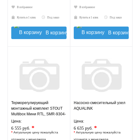
В избранное
В избранное
Купить в 1 клик
Под заказ
Купить в 1 клик
Под заказ
В корзину
В корзину
Терморегулирующий
Насосно-смесительный узел
монтажный комплект STOUT
AQUALINK
Multibox Мини RTL, SMR-9304-
135140
Цена:
Цена:
*
*
6 555 руб.
6 635 руб.
*
Актуальную цену пожалуйста
*
Актуальную цену пожалуйста
уточните у менеджера
уточните у менеджера