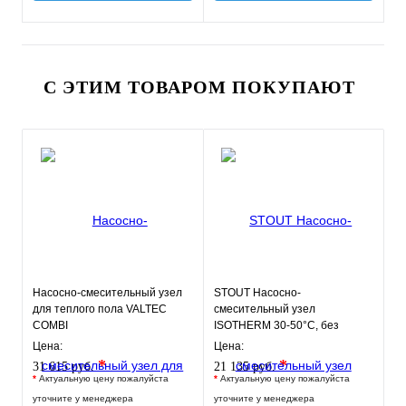
С ЭТИМ ТОВАРОМ ПОКУПАЮТ
Насосно-смесительный узел
STOUT Насосно-
для теплого пола VALTEC
смесительный узел
COMBI
ISOTHERM 30-50°C, без
насоса.
Цена:
Цена:
*
*
31 615 руб.
21 135 руб.
*
Актуальную цену пожалуйста
*
Актуальную цену пожалуйста
уточните у менеджера
уточните у менеджера