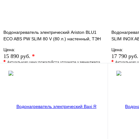
Водонагреватель электрический Ariston BLU1
Водонагреват
ECO ABS PW SLIM 80 V (80 л.) настенный, ТЭН
SLIM INOX AB
2,5 кВт.
сталь, ТЭН
Цена:
Цена:
15 890 руб.
*
17 790 руб
*
*
Актуальную цену пожалуйста уточните у менеджера
Актуальную ц
В избранное
Сравнение
В избранно
Купить в 1 клик
Под заказ
Купить в 1 
В корзину