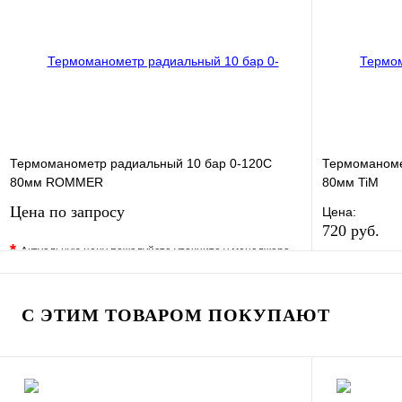
В корзину
Термоманометр радиальный 10 бар 0-120С
Термоманоме
80мм ROMMER
80мм TiM
Цена по запросу
Цена:
720 руб.
*
Актуальную цену пожалуйста уточните у менеджера
В избранно
В избранное
Сравнение
Купить в 1 
Купить в 1 клик
Под заказ
С ЭТИМ ТОВАРОМ ПОКУПАЮТ
Запросить цену