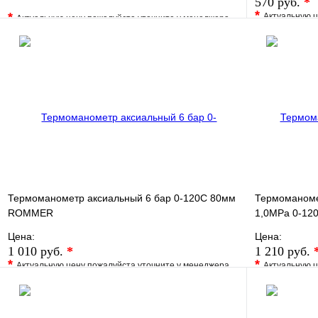
570 руб.
*
*
*
Актуальную ц
Актуальную цену пожалуйста уточните у менеджера
В избранно
В избранное
Сравнение
Купить в 1 
Купить в 1 клик
Под заказ
Запросить цену
Термоманометр аксиальный 6 бар 0-120С 80мм
Термоманоме
ROMMER
1,0МРа 0-12
Цена:
Цена:
1 010 руб.
*
1 210 руб.
*
*
Актуальную цену пожалуйста уточните у менеджера
Актуальную ц
В избранное
Сравнение
В избранно
Купить в 1 клик
Под заказ
Купить в 1 