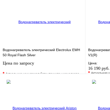
Водонагреватель электрический Electrolux EWH
Водонагреват
50 Royal Flash Silver
V1(R)
Цена по запросу
Цена:
16 190 руб
*
*
Актуальную ц
Актуальную цену пожалуйста уточните у менеджера
В избранно
В избранное
Сравнение
Купить в 1 
Купить в 1 клик
Под заказ
Запросить цену