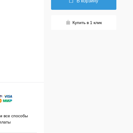
В корзину
Купить в 1 клик
Принимаем заказы на сайте
 все способы
Про
круглосуточно
платы