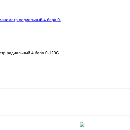
В корзину
Запросить
тр радиальный 4 бара 0-120С
е
Сравнение
клик
В наличии
В корзину