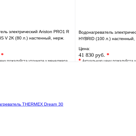
ель электрический Ariston PRO1 R
Водонагреватель электричес
S V 2K (80 л.) настенный, нерж.
HYBRID (100 л.) настенный, 
Цена:
.
*
41 830 руб.
*
*
ену пожалуйста уточните у менеджера
Актуальную цену пожалуйста 
е
Сравнение
В избранное
клик
Под заказ
Купить в 1 клик
В корзину