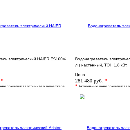
ель электрический HAIER ES100V-
Водонагреватель электричес
л.) настенный, ТЭН 1,8 кВт.
Цена:
.
*
281 480 руб.
*
*
ену пожалуйста уточните у менеджера
Актуальную цену пожалуйста 
е
Сравнение
В избранное
клик
Под заказ
Купить в 1 клик
В корзину