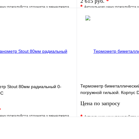
2 615 руб.
*
*
ену пожалуйста уточните у менеджера
Актуальную цену пожалуйста 
е
Сравнение
В избранное
клик
Под заказ
Купить в 1 клик
В корзину
Термометр биметаллически
тр Stout 80мм радиальный 0-
погружной гильзой. Корпус D
0С
100 мм 1/2"
Цена по запросу
*
*
ену пожалуйста уточните у менеджера
Актуальную цену пожалуйста 
е
Сравнение
В избранное
клик
Под заказ
Купить в 1 клик