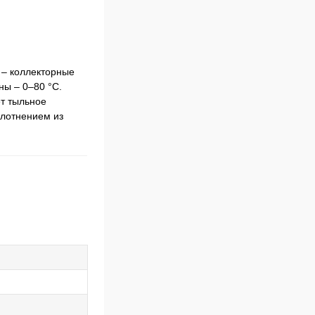
 – коллекторные
ны – 0–80 °C.
ет тыльное
плотнением из