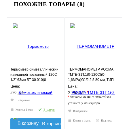
ПОХОЖИЕ ТОВАРЫ (8)
Термометр биметаллический
ТЕРМОМАНОМЕТР РОСМА
накладной пружинный 120С
ТМТБ-31Т.1(0-120С)(0-
1/2" 63мм БТ-30.010(0-
1,6MPa)G1/2.2,5 80 мм, ТИП -
120С)2,5 РОСМА
ТМТБ-31Т, температура: 0-
Цена:
Цена:
120С
*
570 руб.
2 190 руб.
*
Актуальную цену пожалуйста
В избранное
уточните у менеджера
Купить в 1 клик
В наличии
В избранное
Купить в 1 клик
Под заказ
В корзину