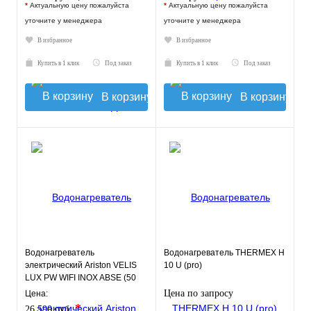
*
Актуальную цену пожалуйста
*
Актуальную цену пожалуйста
уточните у менеджера
уточните у менеджера
В избранное
В избранное
Купить в 1 клик
Под заказ
Купить в 1 клик
Под заказ
В корзину
В корзину
Водонагреватель
Водонагреватель THERMEX Н
электрический Ariston VELIS
10 U (pro)
LUX PW WIFI INOX ABSE (50
л.) настенный, нерж. сталь, Т
Цена по запросу
Цена:
*
26 590 руб.