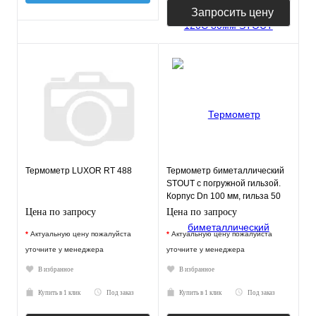
Запросить цену
Термометр LUXOR RT 488
Термометр биметаллический
STOUT с погружной гильзой.
Корпус Dn 100 мм, гильза 50
мм 1/2"
Цена по запросу
Цена по запросу
*
Актуальную цену пожалуйста
*
Актуальную цену пожалуйста
уточните у менеджера
уточните у менеджера
В избранное
В избранное
Купить в 1 клик
Под заказ
Купить в 1 клик
Под заказ