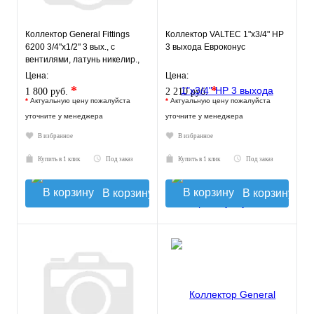
Коллектор General Fittings
Коллектор VALTEC 1"х3/4" НР
6200 3/4"х1/2" 3 вых., c
3 выхода Евроконус
вентилями, латунь никелир.,
синий регулятор
Цена:
Цена:
*
*
1 800 руб.
2 210 руб.
*
Актуальную цену пожалуйста
*
Актуальную цену пожалуйста
уточните у менеджера
уточните у менеджера
В избранное
В избранное
Купить в 1 клик
Под заказ
Купить в 1 клик
Под заказ
В корзину
В корзину