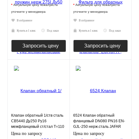
*
Актуальную цену пожалуйста
*
Актуальную цену пожалуйста
уточните у менеджера
уточните у менеджера
В избранное
В избранное
Купить в 1 клик
Под заказ
Купить в 1 клик
Под заказ
Запросить цену
Запросить цену
Клапан обратный 1/ств сталь
6524 Клапан обратный
CB5440 Ду250 Ру16
фланцевый DN080 PN16 EN-
межфланцевый ст/стал T=110
GJL-250 нерж.сталь JAFAR
Tecofi CB5440-0250
Цена по запросу
Цена по запросу