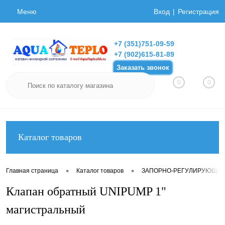
Меню
Вход
Регистрация
+7 (351)751-09-59
+7 (902)615-81-89
Заказать звонок
0
0
Каталог товаров
•
•
Главная страница
Каталог товаров
ЗАПОРНО-РЕГУЛИРУЮЩАЯ
Клапан обратный UNIPUMP 1"
магистральный