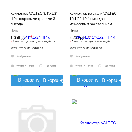
Коллектор VALTEC 3/4"х1/2"
Коллектор из стали VALTEC
НР с шаровыми кранами 3
1"х1/2" НР 4 выхода с
выхода
межосевым расстоянием
выходов 100мм
Цена:
Цена:
*
*
1 650 руб.
2 260 руб.
*
Актуальную цену пожалуйста
*
Актуальную цену пожалуйста
уточните у менеджера
уточните у менеджера
В избранное
В избранное
Купить в 1 клик
Под заказ
Купить в 1 клик
Под заказ
В корзину
В корзину