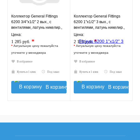
Коллектор General Fittings
Коллектор General Fittings
6200 3/4"х1/2" 2 вых., c
6200 1"х1/2" 3 вых., c
вентилями, латунь никелир.,
вентилями, латунь никелир.,
синий регулятор
красный регулятор
Цена:
Цена:
*
*
1 285 руб.
2 125 руб.
*
Актуальную цену пожалуйста
*
Актуальную цену пожалуйста
уточните у менеджера
уточните у менеджера
В избранное
В избранное
Купить в 1 клик
Под заказ
Купить в 1 клик
Под заказ
В корзину
В корзину