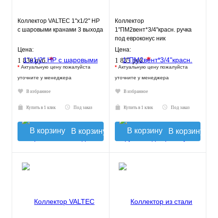
Коллектор VALTEC 1"х1/2" НР
Коллектор
с шаровыми кранами 3 выхода
1"ПМ2вент*3/4"красн. ручка
под евроконус ник
630057N1005R2H
Цена:
Цена:
*
*
1 830 руб.
1 835 руб.
*
Актуальную цену пожалуйста
*
Актуальную цену пожалуйста
уточните у менеджера
уточните у менеджера
В избранное
В избранное
Купить в 1 клик
Под заказ
Купить в 1 клик
Под заказ
В корзину
В корзину