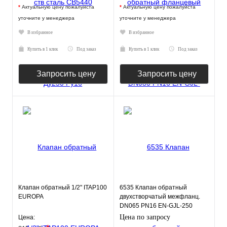
*
Актуальную цену пожалуйста
*
Актуальную цену пожалуйста
уточните у менеджера
уточните у менеджера
В избранное
В избранное
Купить в 1 клик
Под заказ
Купить в 1 клик
Под заказ
Запросить цену
Запросить цену
Клапан обратный 1/2" ITAP100
6535 Клапан обратный
EUROPA
двухстворчатый межфланц.
DN065 PN16 EN-GJL-250
нерж.сталь EPDM JAFAR
Цена по запросу
Цена: