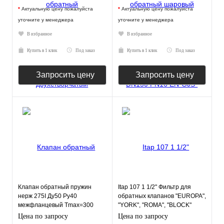
*
Актуальную цену пожалуйста
*
Актуальную цену пожалуйста
уточните у менеджера
уточните у менеджера
В избранное
В избранное
Купить в 1 клик
Под заказ
Купить в 1 клик
Под заказ
Запросить цену
Запросить цену
Клапан обратный пружин
Itap 107 1 1/2" Фильтр для
нерж 275I Ду50 Ру40
обратных клапанов "EUROPA",
межфланцевый Tmax=300
"YORK", "ROMA", "BLOCK"
Zetkama 275I050E51
Цена по запросу
Цена по запросу