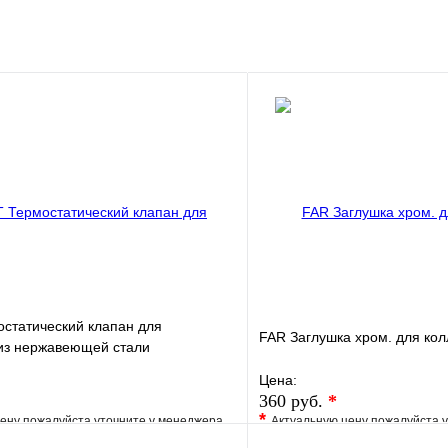
клик
Под заказ
В корзину
статический клапан для
FAR Заглушка хром. для кол
 из нержавеющей стали
Цена:
360 руб.
*
*
ену пожалуйста уточните у менеджера
Актуальную цену пожалуйста 