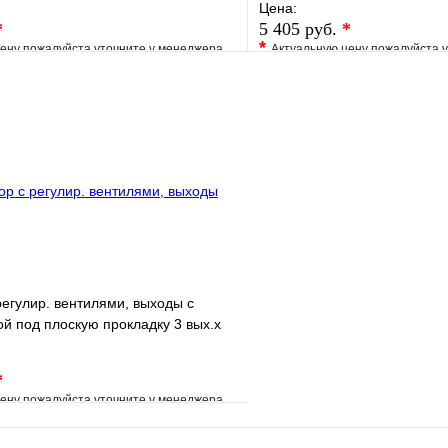
Цена:
*
5 405 руб.
*
*
ену пожалуйста уточните у менеджера
Актуальную цену пожалуйста 
е
Сравнение
В избранное
клик
Под заказ
Купить в 1 клик
В корзину
регулир. вентилями, выходы с
ой под плоскую прокладку 3 вых.х
*
ену пожалуйста уточните у менеджера
е
Сравнение