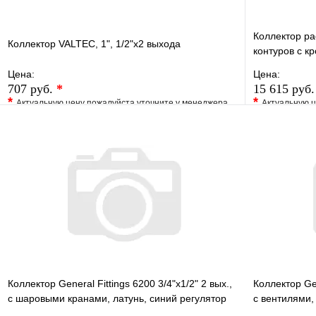
Коллектор ра
Коллектор VALTEC, 1", 1/2"х2 выхода
контуров с к
Цена:
Цена:
707 руб.
*
15 615 руб
*
*
Актуальную цену пожалуйста уточните у менеджера
Актуальную ц
В избранное
Сравнение
В избранно
Купить в 1 клик
Под заказ
Купить в 1 
В корзину
Коллектор General Fittings 6200 3/4"х1/2" 2 вых.,
Коллектор Gen
c шаровыми кранами, латунь, синий регулятор
c вентилями,