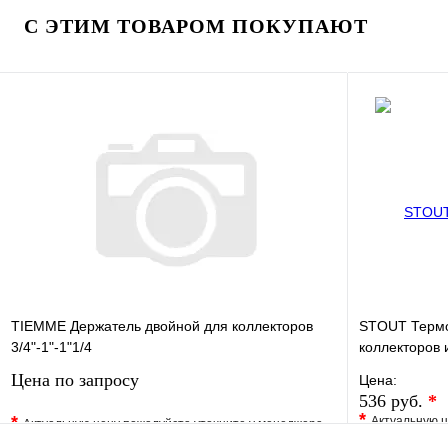
Купить в 1 клик
Под заказ
Купить в 1 
С ЭТИМ ТОВАРОМ ПОКУПАЮТ
В корзину
TIEMME Держатель двойной для коллекторов
STOUT Термо
3/4"-1"-1"1/4
коллекторов
Цена по запросу
Цена:
536 руб.
*
*
*
Актуальную ц
Актуальную цену пожалуйста уточните у менеджера