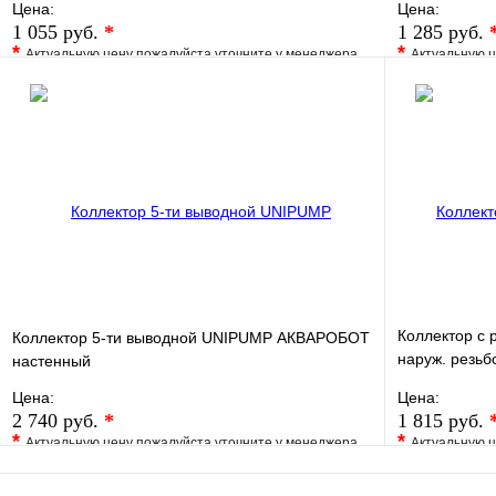
Цена:
Цена:
1 055 руб.
*
1 285 руб.
*
*
Актуальную цену пожалуйста уточните у менеджера
Актуальную ц
В избранное
Сравнение
В избранно
Купить в 1 клик
Под заказ
Купить в 1 
В корзину
Коллектор с 
Коллектор 5-ти выводной UNIPUMP АКВАРОБОТ
наруж. резьб
настенный
3/4"х1/2"
Цена:
Цена:
2 740 руб.
*
1 815 руб.
*
*
Актуальную цену пожалуйста уточните у менеджера
Актуальную ц
В избранное
Сравнение
В избранно