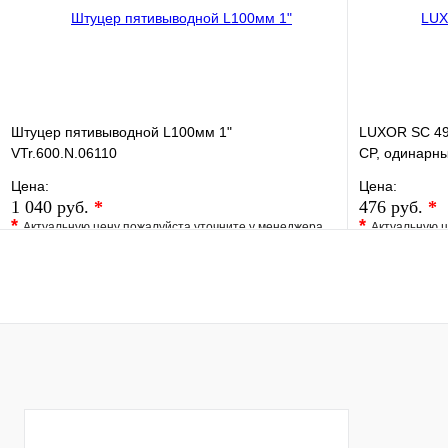
Штуцер пятивыводной L100мм 1"
LUXOR SC 496
VTr.600.N.06110
CP, одинарн
Цена:
Цена:
1 040 руб.
*
476 руб.
*
*
*
Актуальную цену пожалуйста уточните у менеджера
Актуальную ц
В избранное
Сравнение
В избранно
Купить в 1 клик
Под заказ
Купить в 1 
В корзину