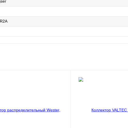
gser
4R2A