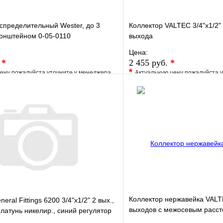
спределительный Wester, до 3
Коллектор VALTEC 3/4"х1/2"
ронштейном 0-05-0110
выхода
Цена:
.
*
2 455 руб.
*
*
ену пожалуйста уточните у менеджера
Актуальную цену пожалуйста 
е
Сравнение
В избранное
клик
Под заказ
Купить в 1 клик
В корзину
Коллектор нержавейка VALTE
eral Fittings 6200 3/4"х1/2" 2 вых.,
выходов с межосевым расс
 латунь никелир., синий регулятор
50мм