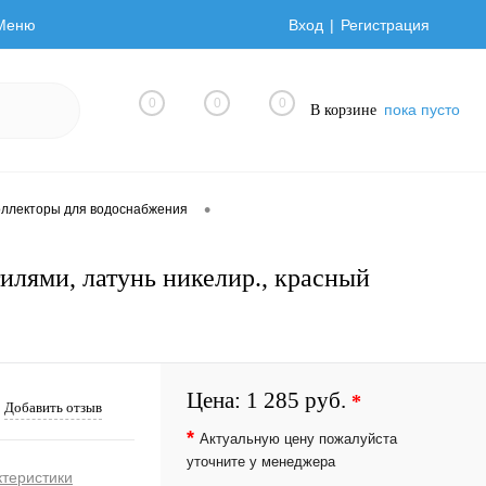
Меню
Вход
Регистрация
0
0
0
пока пусто
В корзине
•
оллекторы для водоснабжения
нтилями, латунь никелир., красный
Цена:
1 285 руб.
*
Добавить отзыв
*
Актуальную цену пожалуйста
уточните у менеджера
ктеристики