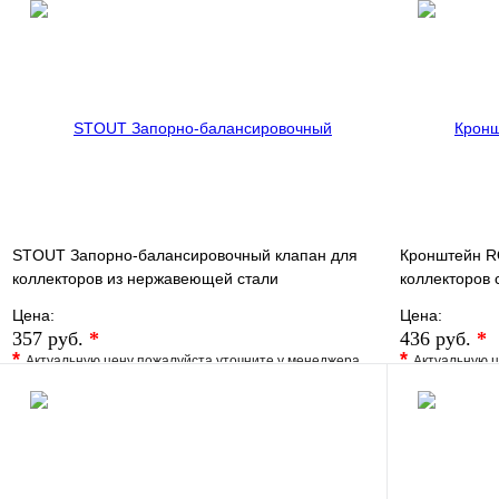
В избранно
В избранное
Сравнение
Купить в 1 
Купить в 1 клик
Под заказ
Запросить цену
STOUT Запорно-балансировочный клапан для
Кронштейн 
коллекторов из нержавеющей стали
коллекторов 
Цена:
Цена:
357 руб.
*
436 руб.
*
*
*
Актуальную цену пожалуйста уточните у менеджера
Актуальную ц
В избранное
Сравнение
В избранно
Купить в 1 клик
Под заказ
Купить в 1 
В корзину