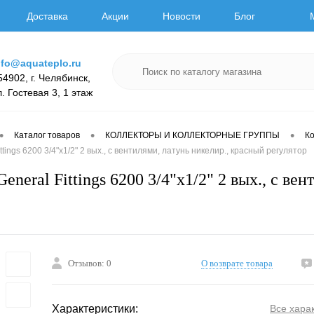
Доставка
Акции
Новости
Блог
nfo@aquateplo.ru
54902, г. Челябинск,
л. Гостевая 3, 1 этаж
•
•
•
Каталог товаров
КОЛЛЕКТОРЫ И КОЛЛЕКТОРНЫЕ ГРУППЫ
К
ttings 6200 3/4"х1/2" 2 вых., c вентилями, латунь никелир., красный регулятор
eneral Fittings 6200 3/4"х1/2" 2 вых., c ве
Отзывов: 0
О возврате товара
Характеристики:
Все хара