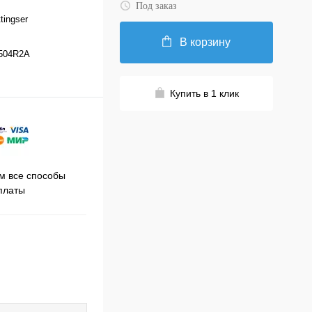
Под заказ
tingser
В корзину
504R2A
Купить в 1 клик
Принимаем заказы на сайте
 все способы
Про
круглосуточно
платы