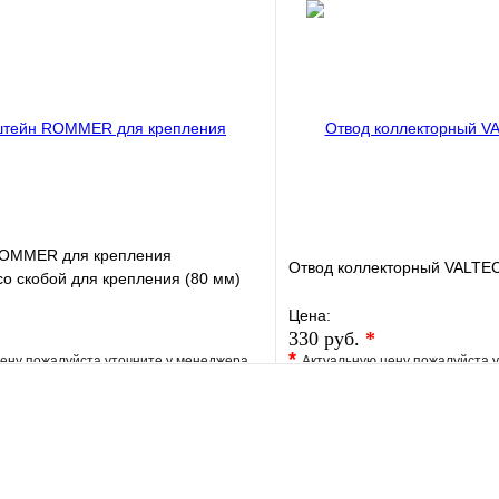
е
Сравнение
В избранное
клик
Под заказ
Купить в 1 клик
В корзину
ROMMER для крепления
Отвод коллекторный VALTEC 
со скобой для крепления (80 мм)
Цена:
330 руб.
*
*
ену пожалуйста уточните у менеджера
Актуальную цену пожалуйста 
е
Сравнение
В избранное
клик
Под заказ
Купить в 1 клик
В корзину