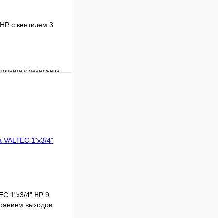
 НР с вентилем 3
уточните у менеджера
Сравнение
Под заказ
В корзину
C 1"х3/4" НР 9
тоянием выходов