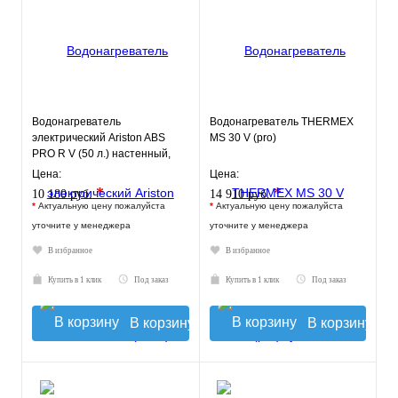
Водонагреватель
Водонагреватель THERMEX
электрический Ariston ABS
MS 30 V (pro)
PRO R V (50 л.) настенный,
ТЭН 1,5 кВт.
Цена:
Цена:
*
*
10 180 руб.
14 910 руб.
*
Актуальную цену пожалуйста
*
Актуальную цену пожалуйста
уточните у менеджера
уточните у менеджера
В избранное
В избранное
Купить в 1 клик
Под заказ
Купить в 1 клик
Под заказ
В корзину
В корзину