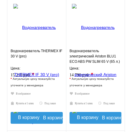
Водонагреватель THERMEX IF
Водонагреватель
30 V (pro)
электрический Ariston BLU1
ECO ABS PW SLIM 65 V (65 л.)
настенный, ТЭН 2,5 кВт.
Цена:
Цена:
*
*
15 210 руб.
14 790 руб.
*
Актуальную цену пожалуйста
*
Актуальную цену пожалуйста
уточните у менеджера
уточните у менеджера
В избранное
В избранное
Купить в 1 клик
Под заказ
Купить в 1 клик
Под заказ
В корзину
В корзину