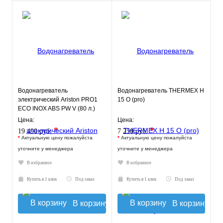
Водонагреватель
Водонагреватель THERMEX Н
электрический Ariston PRO1
15 О (pro)
ECO INOX ABS PW V (80 л.)
настенный, нерж. сталь, ТЭН
Цена:
Цена:
2,
*
*
19 490 руб.
7 250 руб.
*
Актуальную цену пожалуйста
*
Актуальную цену пожалуйста
уточните у менеджера
уточните у менеджера
В избранное
В избранное
Купить в 1 клик
Под заказ
Купить в 1 клик
Под заказ
В корзину
В корзину