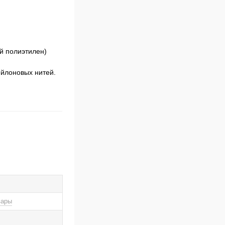
й полиэтилен)
ейлоновых нитей.
вары