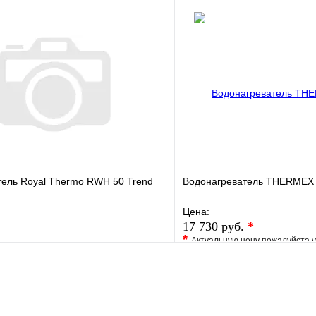
е
Сравнение
В избранное
клик
Под заказ
Купить в 1 клик
В корзину
тель Royal Thermo RWH 50 Trend
Водонагреватель THERMEX 
Цена:
17 730 руб.
*
*
Актуальную цену пожалуйста 
е
Сравнение
В избранное
клик
В наличии
Купить в 1 клик
В корзину