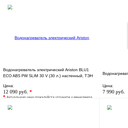
В избранное
Сравнение
В избранно
Купить в 1 клик
Под заказ
Купить в 1 
В корзину
Водонагреватель электрический Ariston BLU1
Водонагрева
ECO ABS PW SLIM 30 V (30 л.) настенный, ТЭН
2,5 кВт.
Цена:
Цена:
12 090 руб.
*
7 990 руб.
*
Актуальную цену пожалуйста уточните у менеджера
В избранно
В избранное
Сравнение
Купить в 1 
Купить в 1 клик
Под заказ