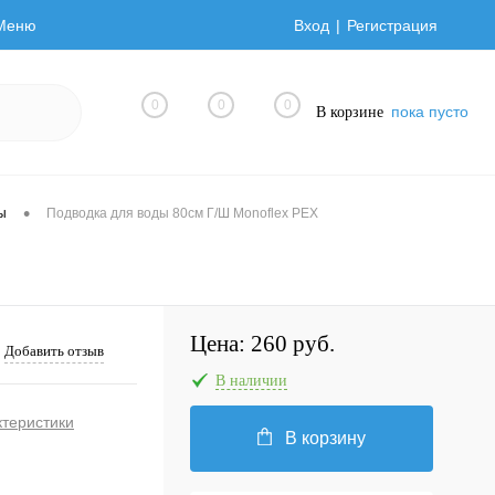
Меню
Вход
Регистрация
0
0
0
пока пусто
В корзине
•
ы
Подводка для воды 80см Г/Ш Monoflex РЕХ
Цена:
260 руб.
Добавить отзыв
В наличии
ктеристики
В корзину