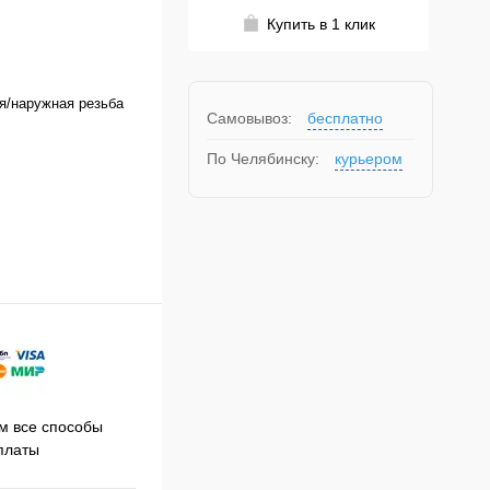
Купить в 1 клик
я/наружная резьба
Самовывоз:
бесплатно
По Челябинску:
курьером
Принимаем заказы на сайте
 все способы
Про
круглосуточно
платы