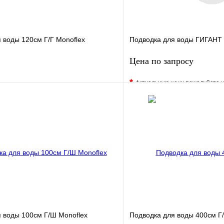
 воды 120см Г/Г Monoflex
Подводка для воды ГИГАНТ 
Цена по запросу
*
Актуальную цену пожалуйста 
е
Сравнение
В избранное
клик
В наличии
Купить в 1 клик
В корзину
Запросить
 воды 100см Г/Ш Monoflex
Подводка для воды 400см Г