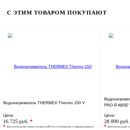
Купить в 1 клик
В наличии
Купить в 1 
С ЭТИМ ТОВАРОМ ПОКУПАЮТ
В корзину
Водонагреват
Водонагреватель THERMEX Thermo 150 V
PRO R ABSE V
сталь, ТЭ
Цена:
Цена:
16 725 руб.
*
28 890 руб
*
*
Актуальную цену пожалуйста уточните у менеджера
Актуальную ц