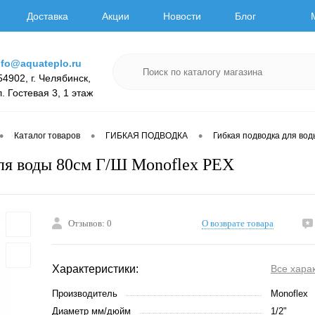
Доставка
Акции
Новости
Блог
nfo@aquateplo.ru
54902, г. Челябинск,
л. Гостевая 3, 1 этаж
•
•
•
Каталог товаров
ГИБКАЯ ПОДВОДКА
Гибкая подводка для вод
ля воды 80см Г/Ш Monoflex РЕХ
Отзывов: 0
О возврате товара
Характеристики:
Все хара
Производитель
Monoflex
Диаметр мм/дюйм
1/2"