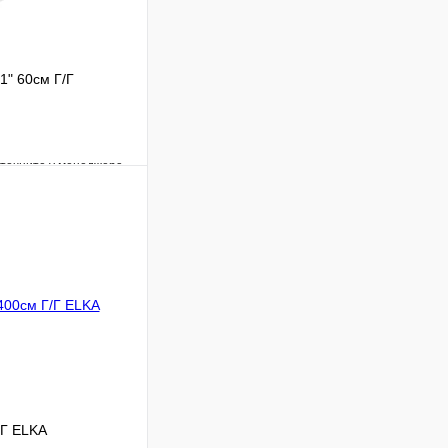
1" 60см Г/Г
уточните у менеджера
Сравнение
Под заказ
 цену
/Г ELKA