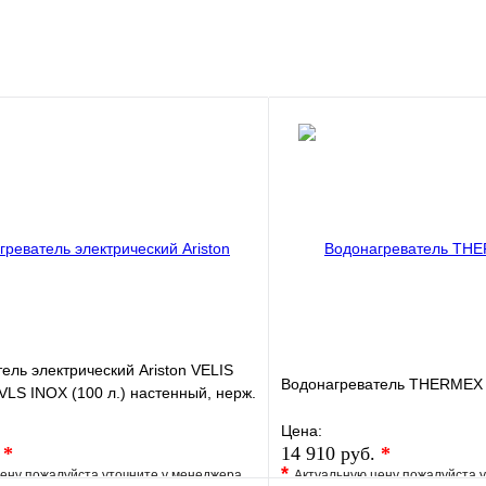
клик
В наличии
В корзину
ель электрический Ariston VELIS
Водонагреватель THERMEX 
LS INOX (100 л.) настенный, нерж.
Цена:
.
*
14 910 руб.
*
*
ену пожалуйста уточните у менеджера
Актуальную цену пожалуйста 