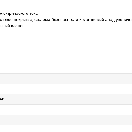
лектрического тока
малевое покрытие, система безопасности и магниевый анод увелич
льный клапан.
er