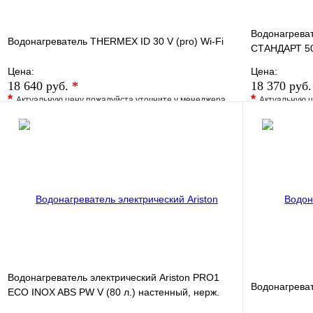
Водонагрева
Водонагреватель THERMEX ID 30 V (pro) Wi-Fi
СТАНДАРТ 5
Цена:
Цена:
18 640 руб.
*
18 370 руб
*
*
Актуальную цену пожалуйста уточните у менеджера
Актуальную ц
В избранное
Сравнение
В избранно
Купить в 1 клик
Под заказ
Купить в 1 
В корзину
Водонагреватель электрический Ariston PRO1
Водонагрева
ECO INOX ABS PW V (80 л.) настенный, нерж.
сталь, ТЭН 2,