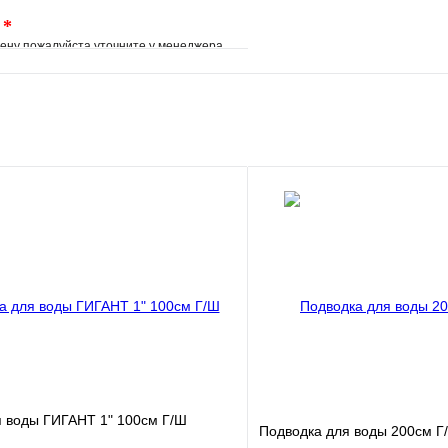
.
*
ену пожалуйста уточните у менеджера
е
Сравнение
клик
Под заказ
В корзину
я воды ГИГАНТ 1" 100см Г/Ш
Подводка для воды 200см Г/