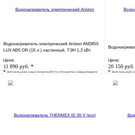
Водонагреватель электрический Ariston ANDRIS
Водонагрева
LUX ABS OR (15 л.) настенный, ТЭН 1,2 кВт.
Цена:
Цена:
11 890 руб.
*
20 150 руб
*
*
Актуальную цену пожалуйста уточните у менеджера
Актуальную ц
В избранное
Сравнение
В избранно
Купить в 1 клик
Под заказ
Купить в 1 
В корзину