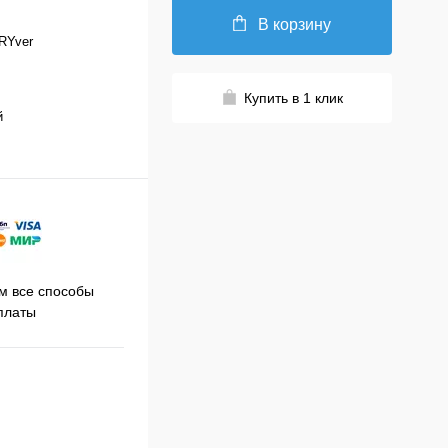
В корзину
RYver
Купить в 1 клик
й
Принимаем заказы на сайте
 все способы
Про
круглосуточно
платы