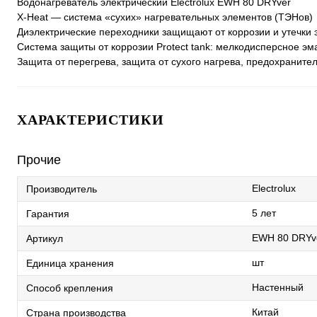
Водонагреватель электрический Electrolux EWH 80 DRYver
X-Heat — система «сухих» нагревательных элементов (ТЭНов)
Диэлектрические переходники защищают от коррозии и утечки э
Система защиты от коррозии Protect tank: мелкодисперсное э
Защита от перегрева, защита от сухого нагрева, предохраните
ХАРАКТЕРИСТИКИ
Прочие
Electrolux
Производитель
5 лет
Гарантия
EWH 80 DRYv
Артикул
шт
Единица хранения
Настенный
Способ крепления
Китай
Страна производства