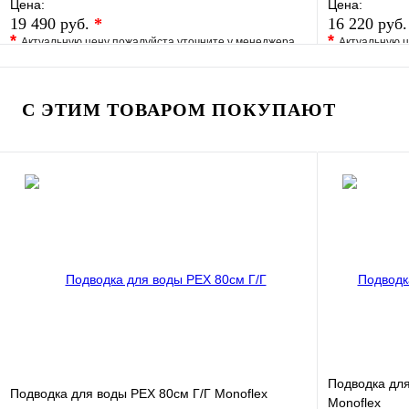
Цена:
Цена:
19 490 руб.
*
16 220 руб
*
*
Актуальную цену пожалуйста уточните у менеджера
Актуальную ц
В избранное
Сравнение
В избранно
Купить в 1 клик
Под заказ
Купить в 1 
С ЭТИМ ТОВАРОМ ПОКУПАЮТ
В корзину
Подводка дл
Подводка для воды РЕХ 80см Г/Г Monoflex
Monoflex