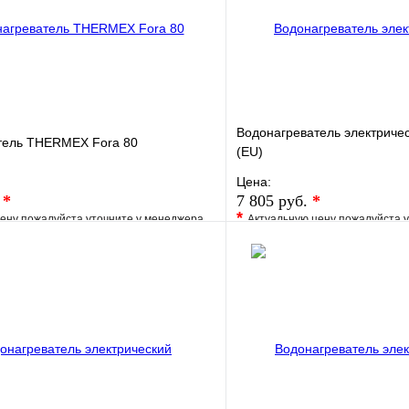
Водонагреватель электриче
тель THERMEX Fora 80
(EU)
Цена:
.
*
7 805 руб.
*
*
ену пожалуйста уточните у менеджера
Актуальную цену пожалуйста 
е
Сравнение
В избранное
клик
Под заказ
Купить в 1 клик
В корзину