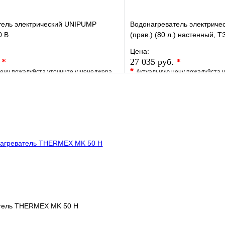
тель электрический UNIPUMP
Водонагреватель электричес
0 В
(прав.) (80 л.) настенный, ТЭ
Цена:
.
*
27 035 руб.
*
*
ену пожалуйста уточните у менеджера
Актуальную цену пожалуйста 
е
Сравнение
В избранное
клик
Под заказ
Купить в 1 клик
В корзину
тель THERMEX MK 50 H