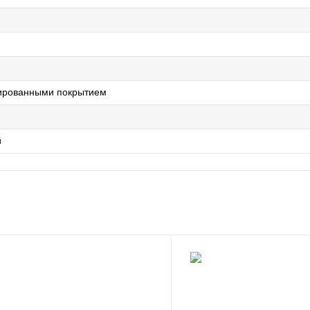
лированными покрытием
й