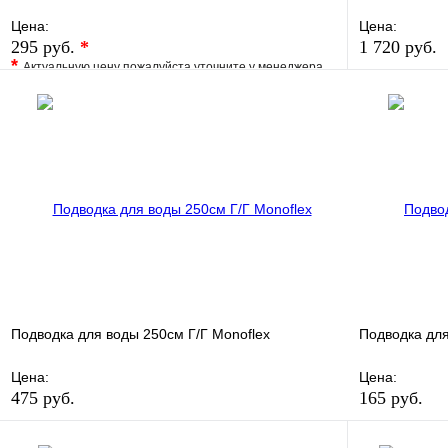
Цена:
Цена:
295 руб.
*
1 720 руб.
*
Актуальную цену пожалуйста уточните у менеджера
В избранно
В избранное
Сравнение
Купить в 1 
Купить в 1 клик
Под заказ
В корзину
Подводка для воды 250см Г/Г Monoflex
Подводка для
Цена:
Цена:
475 руб.
165 руб.
В избранное
Сравнение
В избранно