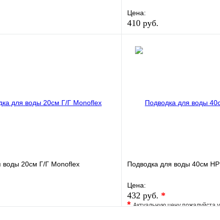
Цена:
410 руб.
е
Сравнение
В избранное
клик
В наличии
Купить в 1 клик
В корзину
 воды 20см Г/Г Monoflex
Подводка для воды 40см НР
Цена:
432 руб.
*
*
Актуальную цену пожалуйста 
е
Сравнение
В избранное