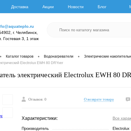
Доставка
Акции
Новости
Блог
nfo@aquateplo.ru
54902, г. Челябинск,
л. Гостевая 3, 1 этаж
•
•
•
Каталог товаров
Водонагреватели
Электрические накопитель
ктрический Electrolux EWH 80 DRYver
атель электрический Electrolux EWH 80 D
Отзывов: 0
О возврате товара
Характеристики:
Все хара
Производитель
Electrolux