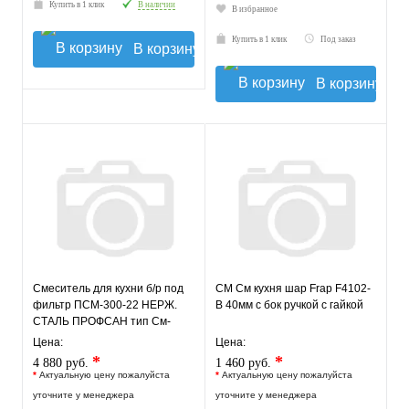
Купить в 1 клик
В наличии
В избранное
Купить в 1 клик
Под заказ
В корзину
В корзину
Смеситель для кухни б/р под
СМ См кухня шар Frap F4102-
фильтр ПСМ-300-22 НЕРЖ.
В 40мм с бок ручкой с гайкой
СТАЛЬ ПРОФСАН тип См-
МОЦБА Гарантия 5 лет!
Цена:
Цена:
*
*
4 880 руб.
1 460 руб.
*
Актуальную цену пожалуйста
*
Актуальную цену пожалуйста
уточните у менеджера
уточните у менеджера