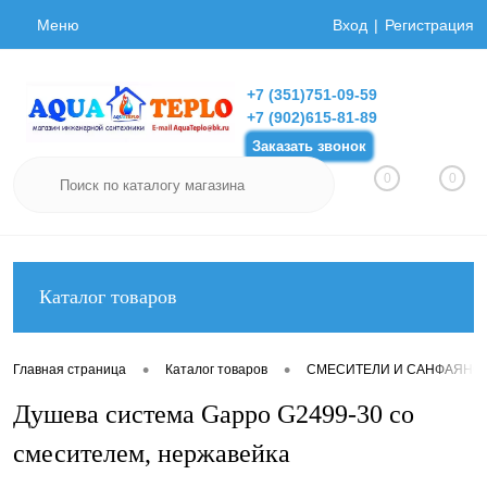
Меню
Вход
Регистрация
+7 (351)751-09-59
+7 (902)615-81-89
Заказать звонок
0
0
Каталог товаров
•
•
Главная страница
Каталог товаров
СМЕСИТЕЛИ И САНФАЯНС
Душева система Gappo G2499-30 со
смесителем, нержавейка