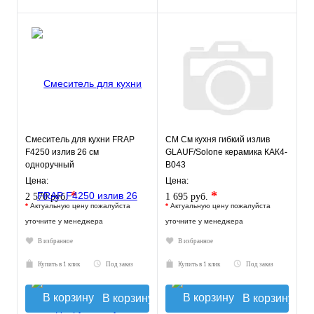
Смеситель для кухни FRAP
СМ См кухня гибкий излив
F4250 излив 26 см
GLAUF/Solone керамика КАК4-
одноручный
В043
Цена:
Цена:
*
*
2 570 руб.
1 695 руб.
*
Актуальную цену пожалуйста
*
Актуальную цену пожалуйста
уточните у менеджера
уточните у менеджера
В избранное
В избранное
Купить в 1 клик
Под заказ
Купить в 1 клик
Под заказ
В корзину
В корзину