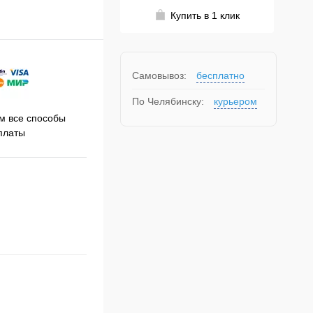
Купить в 1 клик
Самовывоз:
бесплатно
По Челябинску:
курьером
Принимаем заказы на сайте
 все способы
Про
круглосуточно
платы