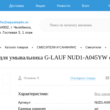
Доставка
Акции
Новости
Блог
nfo@aquateplo.ru
54902, г. Челябинск,
л. Гостевая 3, 1 этаж
•
•
•
•
Каталог товаров
СМЕСИТЕЛИ И САНФАЯНС
Смесители
 для умывальника G-LAUF NUD1-A045YW 
Отзывов: 0
О возврате товара
Характеристики:
Все хара
Артикул
NUD1-A0
Единица хранения
шт