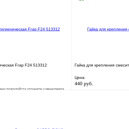
клик
В наличии
Купить в 1 клик
В корзину
ическая Frap F24 513312
Гайка для крепления смеси
Цена:
440 руб.
ену пожалуйста уточните у менеджера
В избранное
е
Сравнение
Купить в 1 клик
клик
Под заказ
В корзину