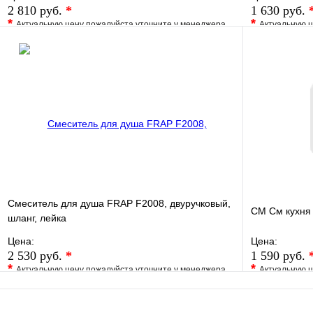
2 810 руб.
*
1 630 руб.
*
*
Актуальную цену пожалуйста уточните у менеджера
Актуальную ц
В избранное
Сравнение
В избранно
Купить в 1 клик
Под заказ
Купить в 1 
В корзину
Смеситель для душа FRAP F2008, двуручковый,
СМ См кухня
шланг, лейка
Цена:
Цена:
2 530 руб.
*
1 590 руб.
*
*
Актуальную цену пожалуйста уточните у менеджера
Актуальную ц
В избранное
Сравнение
В избранно