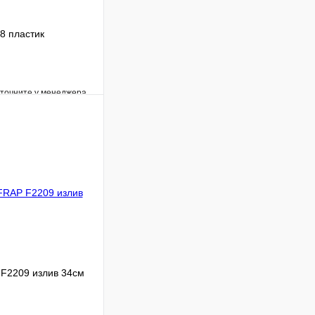
8 пластик
уточните у менеджера
Сравнение
Под заказ
В корзину
F2209 излив 34см