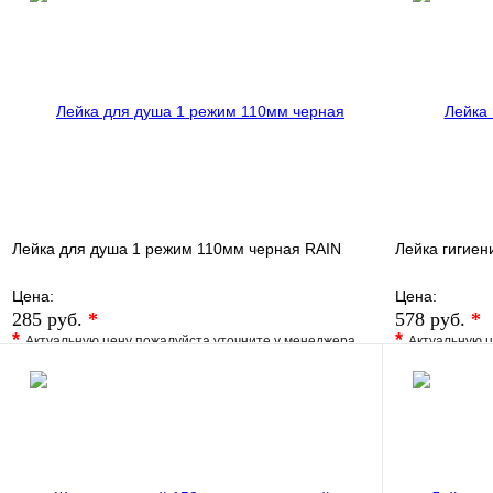
Купить в 1 клик
В наличии
Купить в 1 
В корзину
Лейка для душа 1 режим 110мм черная RAIN
Лейка гигиен
Цена:
Цена:
285 руб.
*
578 руб.
*
*
*
Актуальную цену пожалуйста уточните у менеджера
Актуальную ц
В избранное
Сравнение
В избранно
Купить в 1 клик
Под заказ
Купить в 1 
В корзину