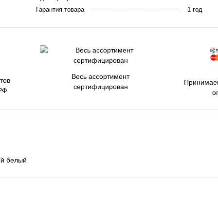
Гарантия товара
1 год
Весь ассортимент
тов
Принимаем
сертифицирован
РФ
о
ый белый