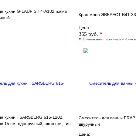
я кухни G-LAUF SIT4-A182 излив
Кран моно ЭВЕРЕСТ B41-33
учный
Цена:
355 руб.
*
*
Актуальную цену пожалуйста 
е
Сравнение
В избранное
клик
В наличии
Купить в 1 клик
В корзину
ля кухни TSARSBERG 615-1202,
Смеситель для ванны FRAP 
ив 15 см, одноручный, шпильки, тип
двуручный
Цена: