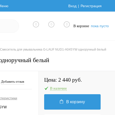
Меню
Вход
Регистрация
0
0
0
пока пусто
В корзине
Смеситель для умывальника G-LAUF NUD1-A045YW одноручный белый
одноручный белый
Цена:
2 440 руб.
Добавить отзыв
В наличии
ктеристики
В корзину
45YW