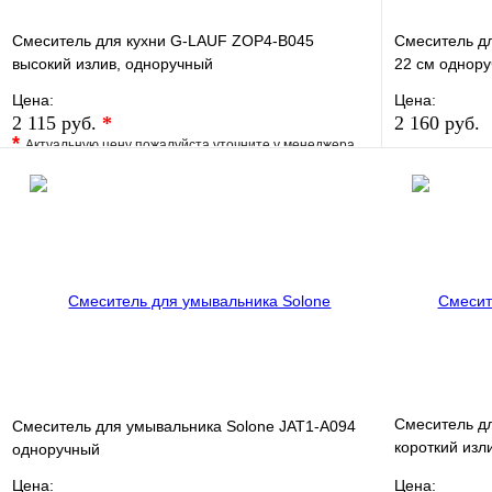
Смеситель для кухни G-LAUF ZOP4-B045
Смеситель дл
высокий излив, одноручный
22 см однор
Цена:
Цена:
2 115 руб.
*
2 160 руб.
*
Актуальную цену пожалуйста уточните у менеджера
В избранно
В избранное
Сравнение
Купить в 1 
Купить в 1 клик
Под заказ
В корзину
Смеситель д
Смеситель для умывальника Solone JAT1-A094
короткий изл
одноручный
См-УмОЦБА
Цена:
Цена: