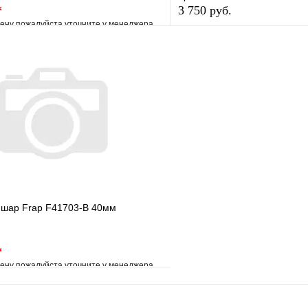
*
3 750 руб.
ену пожалуйста уточните у менеджера
В избранное
е
Сравнение
Купить в 1 клик
клик
Под заказ
В корзину
 шар Frap F41703-В 40мм
*
ену пожалуйста уточните у менеджера
е
Сравнение