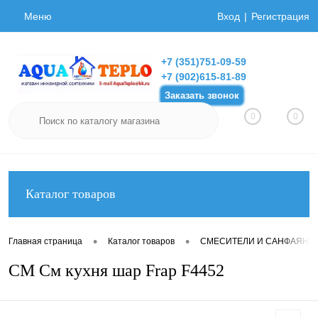
Меню
Вход
Регистрация
+7 (351)751-09-59
+7 (902)615-81-89
Заказать звонок
0
0
Каталог товаров
•
•
Главная страница
Каталог товаров
СМЕСИТЕЛИ И САНФАЯНС
СМ См кухня шар Frap F4452