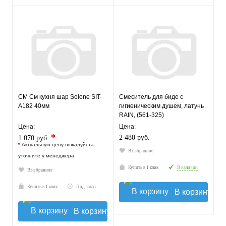
СМ См кухня шар Solone SIT-
Смеситель для биде с
A182 40мм
гигиеническим душем, латунь
RAIN, (561-325)
Цена:
Цена:
*
2 480 руб.
1 070 руб.
*
Актуальную цену пожалуйста
В избранное
уточните у менеджера
Купить в 1 клик
В наличии
В избранное
Купить в 1 клик
Под заказ
В корзину
В корзину