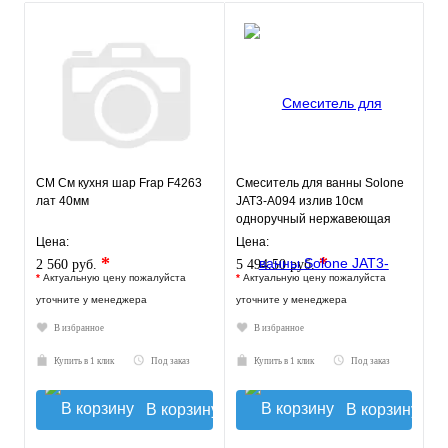
СМ См кухня шар Frap F4263
Смеситель для ванны Solone
лат 40мм
JAT3-A094 излив 10см
одноручный нержавеющая
сталь
Цена:
Цена:
*
*
2 560 руб.
5 494.50 руб.
*
Актуальную цену пожалуйста
*
Актуальную цену пожалуйста
уточните у менеджера
уточните у менеджера
В избранное
В избранное
Купить в 1 клик
Под заказ
Купить в 1 клик
Под заказ
В корзину
В корзину