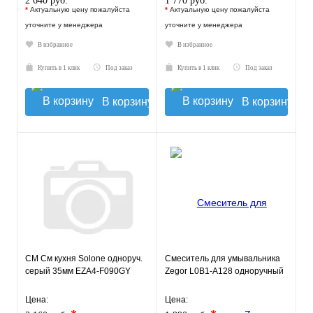
2 640 руб.
1 770 руб.
*
Актуальную цену пожалуйста
*
Актуальную цену пожалуйста
уточните у менеджера
уточните у менеджера
В избранное
В избранное
Купить в 1 клик
Под заказ
Купить в 1 клик
Под заказ
В корзину
В корзину
СМ См кухня Solone одноруч.
Смеситель для умывальника
серый 35мм EZA4-F090GY
Zegor L0B1-A128 одноручный
Цена:
Цена: