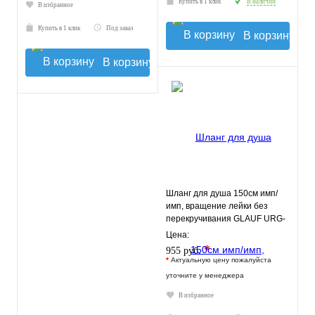
Купить в 1 клик
В наличии
В избранное
Купить в 1 клик
Под заказ
В корзину
В корзину
Шланг для душа 150см имп/
имп, вращение лейки без
перекручивания GLAUF URG-
1312
Цена:
*
955 руб.
*
Актуальную цену пожалуйста
уточните у менеджера
В избранное