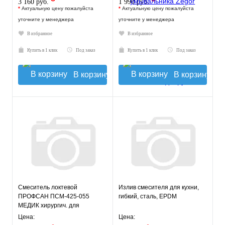
*
*
3 160 руб.
1 990 руб.
*
Актуальную цену пожалуйста
*
Актуальную цену пожалуйста
уточните у менеджера
уточните у менеджера
В избранное
В избранное
Купить в 1 клик
Под заказ
Купить в 1 клик
Под заказ
В корзину
В корзину
Смеситель локтевой
Излив смесителя для кухни,
ПРОФСАН ПСМ-425-055
гибкий, сталь, EPDM
МЕДИК хирургич. для
раковины тип См-УмОЛЦБА,
Цена:
Цена:
См-МЛЦБА (1/10),