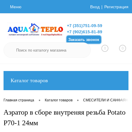
Меню
Вход
Регистрация
+7 (351)751-09-59
+7 (902)615-81-89
Заказать звонок
0
0
Каталог товаров
•
•
Главная страница
Каталог товаров
СМЕСИТЕЛИ И САНФАЯНС
Аэратор в сборе внутреняя резьба Potato
P70-1 24мм