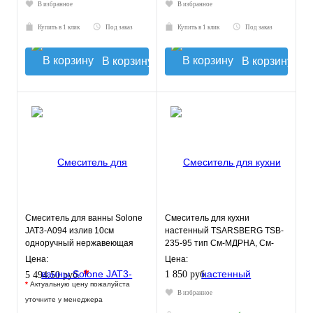
В избранное
В избранное
Купить в 1 клик
Под заказ
Купить в 1 клик
Под заказ
В корзину
В корзину
Смеситель для ванны Solone
Смеситель для кухни
JAT3-A094 излив 10см
настенный TSARSBERG TSB-
одноручный нержавеющая
235-95 тип См-МДРНА, См-
сталь
УмДРНА
Цена:
Цена:
*
1 850 руб.
5 494.50 руб.
*
Актуальную цену пожалуйста
В избранное
уточните у менеджера