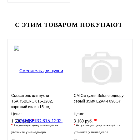
С ЭТИМ ТОВАРОМ ПОКУПАЮТ
Смеситель для кухни
СМ См кухня Solone одноруч.
TSARSBERG 615-1202,
серый 35мм EZA4-F090GY
короткий излив 15 см,
одноручный, шпильки, тип См-
Цена:
Цена:
УмОЦБА
*
*
1 630 руб.
3 160 руб.
*
Актуальную цену пожалуйста
*
Актуальную цену пожалуйста
уточните у менеджера
уточните у менеджера