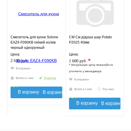
Смеситель для кухни Solone
СМ См д/душа шар Potato
EAZ4-F090KB гибкий излив
Р2025 40мм
черный одноручный
нержавеющая сталь
Цена:
Цена:
*
2 640 руб.
1 600 руб.
*
Актуальную цену пожалуйста
В избранное
уточните у менеджера
Купить в 1 клик
В наличии
В избранное
Купить в 1 клик
Под заказ
В корзину
В корзину