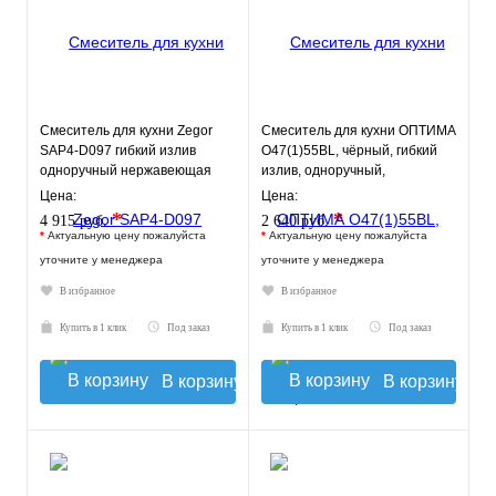
Смеситель для кухни Zegor
Смеситель для кухни ОПТИМА
SAP4-D097 гибкий излив
О47(1)55BL, чёрный, гибкий
одноручный нержавеющая
излив, одноручный,
сталь
нержавейка
Цена:
Цена:
*
*
4 915 руб.
2 640 руб.
*
Актуальную цену пожалуйста
*
Актуальную цену пожалуйста
уточните у менеджера
уточните у менеджера
В избранное
В избранное
Купить в 1 клик
Под заказ
Купить в 1 клик
Под заказ
В корзину
В корзину