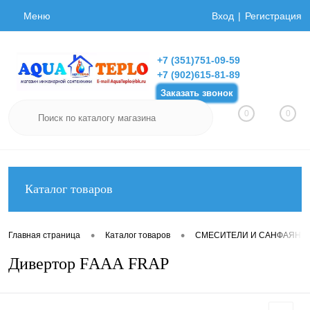
Меню
Вход
Регистрация
+7 (351)751-09-59
+7 (902)615-81-89
Заказать звонок
0
0
Каталог товаров
•
•
Главная страница
Каталог товаров
СМЕСИТЕЛИ И САНФАЯНС
Дивертор FААА FRAP