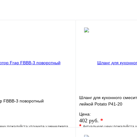
Шланг для кухонного смеси
ap FBBB-3 поворотный
лейкой Potato P41-20
Цена:
402 руб.
*
*
ену пожалуйста уточните у менеджера
Актуальную цену пожалуйста 
е
Сравнение
В избранное