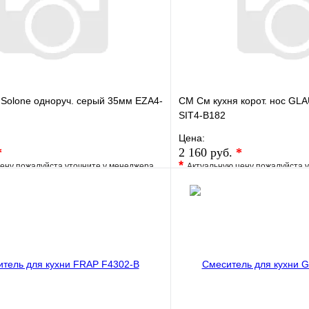
Solone одноруч. серый 35мм EZA4-
СМ См кухня корот. нос GL
SIT4-B182
Цена:
*
2 160 руб.
*
*
ену пожалуйста уточните у менеджера
Актуальную цену пожалуйста 
е
Сравнение
В избранное
клик
Под заказ
Купить в 1 клик
В корзину