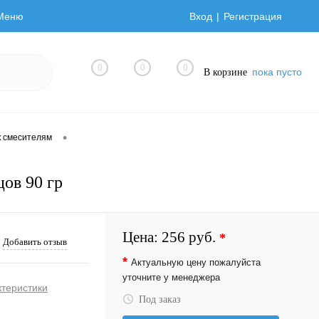
Меню
Вход
Регистрация
0
0
0
пока пусто
В корзине
•
 смесителям
цов 90 гр
Цена:
256 руб.
*
Добавить отзыв
*
Актуальную цену пожалуйста
уточните у менеджера
ктеристики
Под заказ