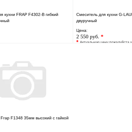
я кухни FRAP F4302-B гибкий
Смеситель для кухни G-LA
учный
двуручный
Цена:
2 550 руб.
*
*
Актуальную цену пожалуйста 
е
Сравнение
В избранное
клик
В наличии
Купить в 1 клик
В корзину
Frap F1348 35мм высокий с гайкой