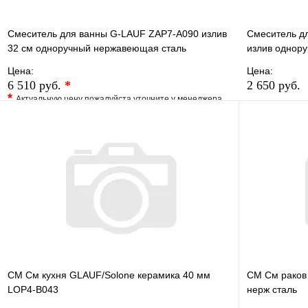
Смеситель для ванны G-LAUF ZAP7-A090 излив
Смеситель дл
32 см одноручный нержавеющая сталь
излив однор
Цена:
Цена:
6 510 руб.
*
2 650 руб.
*
Актуальную цену пожалуйста уточните у менеджера
В избранно
В избранное
Сравнение
Купить в 1 
Купить в 1 клик
Под заказ
В корзину
СМ См кухня GLAUF/Solone керамика 40 мм
СМ См раков 
LOP4-B043
нерж сталь