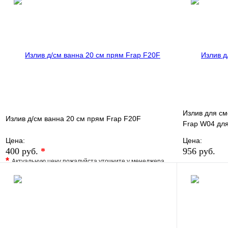
Купить в 1 клик
Под заказ
Купить в 1 
В корзину
Излив для см
Излив д/см ванна 20 см прям Frap F20F
Frap W04 для
Цена:
Цена:
400 руб.
*
956 руб.
*
Актуальную цену пожалуйста уточните у менеджера
В избранно
В избранное
Сравнение
Купить в 1 
Купить в 1 клик
Под заказ
В корзину