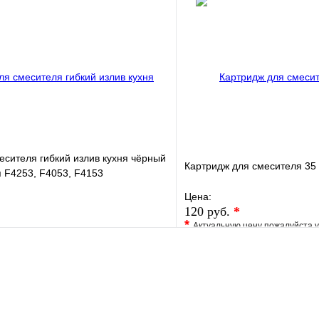
клик
Под заказ
Купить в 1 клик
В корзину
есителя гибкий излив кухня чёрный
Картридж для смесителя 35
 F4253, F4053, F4153
Цена:
120 руб.
*
*
Актуальную цену пожалуйста 
е
Сравнение
В избранное
клик
В наличии
Купить в 1 клик
В корзину