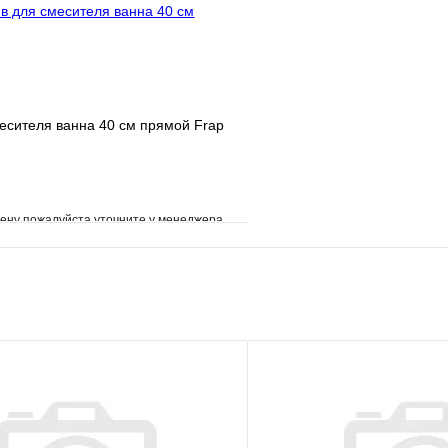
есителя ванна 40 см прямой Frap
ену пожалуйста уточните у менеджера
е
Сравнение
клик
Под заказ
В корзину