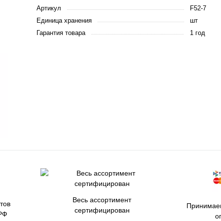
Артикул
F52-7
Единица хранения
шт
Гарантия товара
1 год
Весь ассортимент
тов
Принимаем
сертифицирован
РФ
о