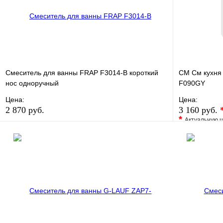
Смеситель для ванны FRAP F3014-B короткий
СМ См кухня 
нос одноручный
F090GY
Цена:
Цена:
2 870 руб.
3 160 руб.
*
Актуальную ц
В избранное
Сравнение
В избранно
Купить в 1 клик
В наличии
Купить в 1 
В корзину