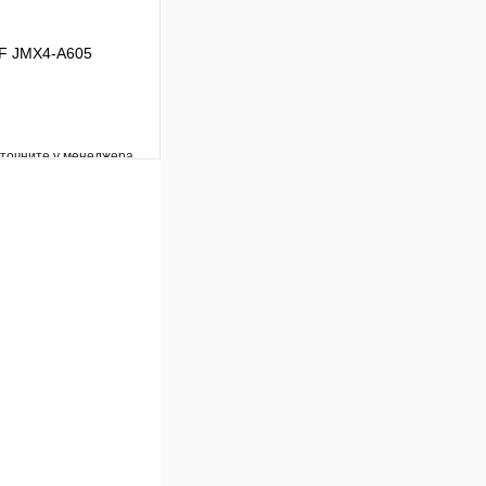
UF JMX4-A605
уточните у менеджера
Сравнение
Под заказ
В корзину