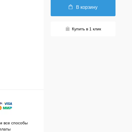
В корзину
Купить в 1 клик
Принимаем заказы на сайте
 все способы
Про
круглосуточно
платы