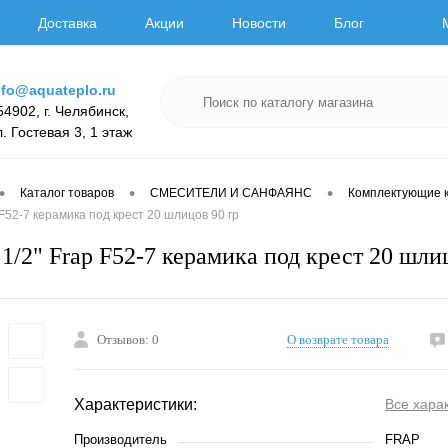
Доставка
Акции
Новости
Блог
nfo@aquateplo.ru
54902, г. Челябинск,
л. Гостевая 3, 1 этаж
•
•
•
Каталог товаров
СМЕСИТЕЛИ И САНФАЯНС
Комплектующие к
 F52-7 керамика под крест 20 шлицов 90 гр
1/2" Frap F52-7 керамика под крест 20 шли
Отзывов: 0
О возврате товара
Характеристики:
Все хара
Производитель
FRAP