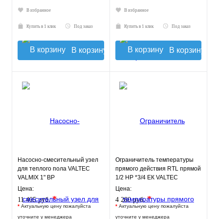
В избранное
В избранное
Купить в 1 клик
Под заказ
Купить в 1 клик
Под заказ
В корзину
В корзину
Насосно-смесительный узел
Ограничитель температуры
для теплого пола VALTEC
прямого действия RTL прямой
VALMIX 1" ВР
1/2 НР *3/4 ЕК VALTEC
Цена:
Цена:
*
*
11 405 руб.
4 280 руб.
*
Актуальную цену пожалуйста
*
Актуальную цену пожалуйста
уточните у менеджера
уточните у менеджера