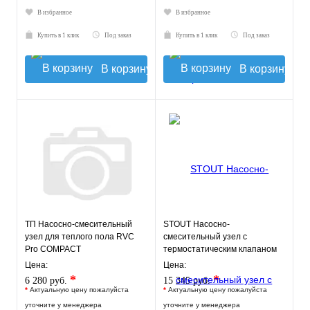
В избранное
В избранное
Купить в 1 клик
Под заказ
Купить в 1 клик
Под заказ
В корзину
В корзину
ТП Насосно-смесительный
STOUT Насосно-
узел для теплого пола RVC
смесительный узел с
Pro COMPACT
термостатическим клапаном
20-43°C, с насосом UPSO
Цена:
Цена:
*
*
6 280 руб.
15 345 руб.
*
Актуальную цену пожалуйста
*
Актуальную цену пожалуйста
уточните у менеджера
уточните у менеджера