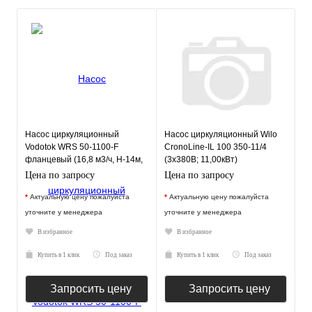
Насос циркуляционный
Насос циркуляционный Wilo
Vodotok WRS 50-1100-F
CronoLine-IL 100 350-11/4
фланцевый (16,8 м3/ч, Н-14м,
(3х380В; 11,00кВт)
280мм)
Цена по запросу
Цена по запросу
*
Актуальную цену пожалуйста
*
Актуальную цену пожалуйста
уточните у менеджера
уточните у менеджера
В избранное
В избранное
Купить в 1 клик
Под заказ
Купить в 1 клик
Под заказ
Запросить цену
Запросить цену