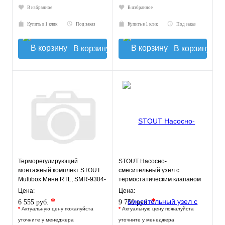
В избранное
В избранное
Купить в 1 клик
Под заказ
Купить в 1 клик
Под заказ
В корзину
В корзину
Терморегулирующий
STOUT Насосно-
монтажный комплект STOUT
смесительный узел с
Multibox Мини RTL, SMR-9304-
термостатическим клапаном
135140
20-43°C и
Цена:
Цена:
жидкокристаллическим
*
*
6 555 руб.
9 750 руб.
термомет
*
Актуальную цену пожалуйста
*
Актуальную цену пожалуйста
уточните у менеджера
уточните у менеджера