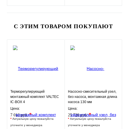
С ЭТИМ ТОВАРОМ ПОКУПАЮТ
Терморегулирующий
Насосно-смесительный узел,
монтажный комплект VALTEC
без насоса, монтажная длина
IC-BOX 4
насоса 130 мм
VT.TECHNOMIX.0.130
Цена:
Цена:
*
*
7 010 руб.
25 720 руб.
*
Актуальную цену пожалуйста
*
Актуальную цену пожалуйста
уточните у менеджера
уточните у менеджера