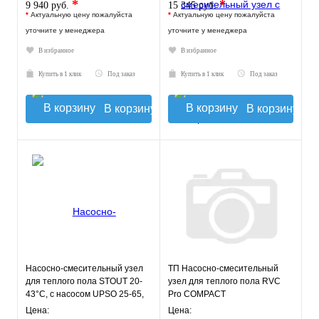
*
*
9 940 руб.
15 345 руб.
*
Актуальную цену пожалуйста
*
Актуальную цену пожалуйста
уточните у менеджера
уточните у менеджера
В избранное
В избранное
Купить в 1 клик
Под заказ
Купить в 1 клик
Под заказ
В корзину
В корзину
Насосно-смесительный узел
ТП Насосно-смесительный
для теплого пола STOUT 20-
узел для теплого пола RVC
43°C, с насосом UPSO 25-65,
Pro COMPACT
130 mm
Цена:
Цена: