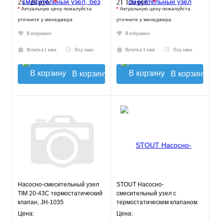
*
*
25 720 руб.
21 135 руб.
*
Актуальную цену пожалуйста
*
Актуальную цену пожалуйста
уточните у менеджера
уточните у менеджера
В избранное
В избранное
Купить в 1 клик
Под заказ
Купить в 1 клик
Под заказ
В корзину
В корзину
Насосно-смесительный узел
STOUT Насосно-
TIM 20-43С термостатический
смесительный узел с
клапан, JH-1035
термостатическим клапаном
20-43°C, с насосом UPSO
Цена:
Цена: