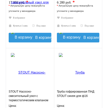
*
*
17 350 руб.
6 280 руб.
*
Актуальную цену пожалуйста
*
Актуальную цену пожалуйста
уточните у менеджера
уточните у менеджера
В избранное
В избранное
Купить в 1 клик
Под заказ
Купить в 1 клик
Под заказ
В корзину
В корзину
STOUT Насосно-
Труба гофрированная ПНД
смесительный узел с
STOUT синяя для ф16
термостатическим клапаном
20-43°C и
Цена:
Цена: