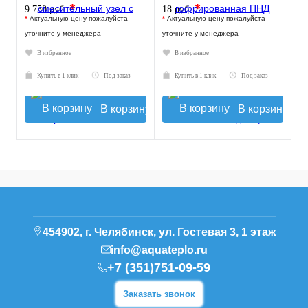
жидкокристаллическим
*
*
9 750 руб.
18 руб.
термомет
*
Актуальную цену пожалуйста
*
Актуальную цену пожалуйста
уточните у менеджера
уточните у менеджера
В избранное
В избранное
Купить в 1 клик
Под заказ
Купить в 1 клик
Под заказ
В корзину
В корзину
454902, г. Челябинск, ул. Гостевая 3, 1 этаж
info@aquateplo.ru
+7 (351)751-09-59
Заказать звонок