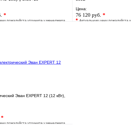
Цена:
б.
*
76 120 руб.
*
*
ену пожалуйста уточните у менеджера
Актуальную цену пожалуйста 
е
Сравнение
В избранное
клик
Под заказ
Купить в 1 клик
В корзину
ический Эван EXPERT 12 (12 кВт),
.
*
ену пожалуйста уточните у менеджера