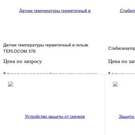
В корзину
Датчик температуры герметичный в гильзе
Стабилизато
TEPLOCOM 378
Цена по запросу
Цена по за
*
*
Актуальную цену пожалуйста уточните у менеджера
Актуальную ц
В избранное
Сравнение
В избранно
Купить в 1 клик
Под заказ
Купить в 1 
Запросить цену