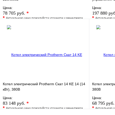
Цена:
Цена:
78 705 руб.
*
197 880 ру
*
*
Актуальную цену пожалуйста уточните у менеджера
Актуальную ц
В избранное
Сравнение
В избранно
Купить в 1 клик
Под заказ
Купить в 1 
В корзину
Котел электрический Protherm Скат 14 KE 14 (14
Котел электр
кВт), 380В
380В
Цена:
Цена:
83 148 руб.
*
68 795 руб
*
*
Актуальную цену пожалуйста уточните у менеджера
Актуальную ц