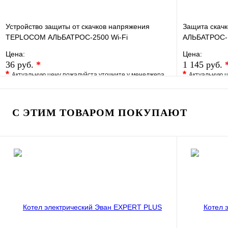
Устройство защиты от скачков напряжения
Защита скач
TEPLOCOM АЛЬБАТРОС-2500 Wi-Fi
АЛЬБАТРОС-
Цена:
Цена:
36 руб.
*
1 145 руб.
*
*
Актуальную цену пожалуйста уточните у менеджера
Актуальную ц
В избранное
Сравнение
В избранно
Купить в 1 клик
Под заказ
Купить в 1 
С ЭТИМ ТОВАРОМ ПОКУПАЮТ
В корзину