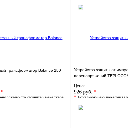
Устройство защиты от импу
ный трансформатор Balance 250
перенапряжений TEPLOCO
i
АЛЬБАТРОС-220/500 АС
Цена:
.
*
926 руб.
*
*
ену пожалуйста уточните у менеджера
Актуальную цену пожалуйста 
е
Сравнение
В избранное
клик
Под заказ
Купить в 1 клик