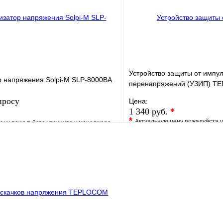
В корзину
Устройство защиты от импу
р напряжения Solpi-M SLP-8000BA
перенапряжений (УЗИП) 
АЛЬБАТРОС-220/3500 АС
просу
Цена:
1 340 руб.
*
*
Актуальную цену пожалуйста 
ену пожалуйста уточните у менеджера
В избранное
е
Сравнение
Купить в 1 клик
клик
Под заказ
Запросить цену