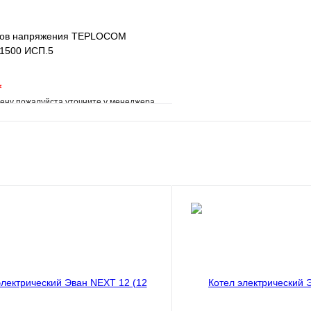
ков напряжения TEPLOCOM
1500 ИСП.5
*
ену пожалуйста уточните у менеджера
е
Сравнение
клик
Под заказ
В корзину