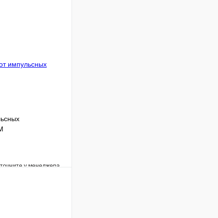
льсных
M
уточните у менеджера
Сравнение
Под заказ