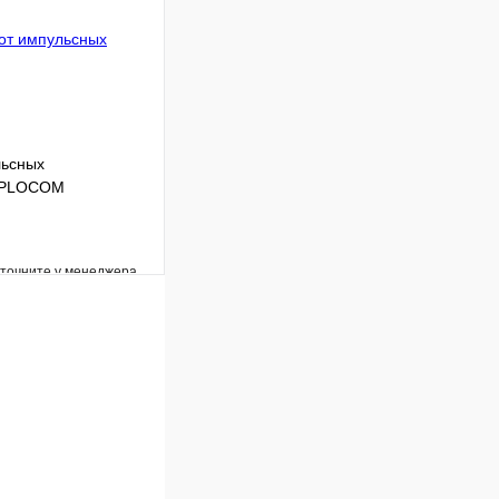
В корзину
льсных
TEPLOCOM
уточните у менеджера
Сравнение
Под заказ
В корзину