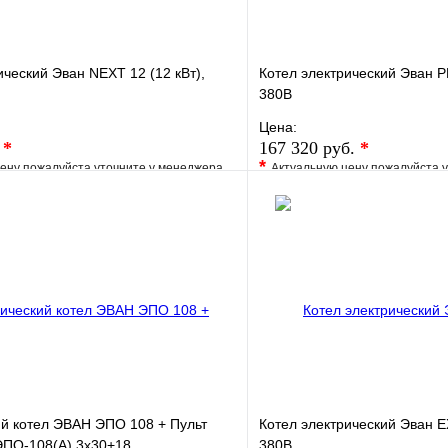
ический Эван NEXT 12 (12 кВт),
Котел электрический Эван P
380В
Цена:
.
*
167 320 руб.
*
*
ену пожалуйста уточните у менеджера
Актуальную цену пожалуйста 
е
Сравнение
В избранное
клик
Под заказ
Купить в 1 клик
В корзину
й котел ЭВАН ЭПО 108 + Пульт
Котел электрический Эван E
ЭПО-108(А) 3х30+18
380В