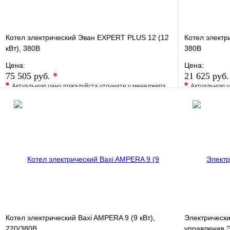
Котел электрический Эван EXPERT PLUS 12 (12
Котел электр
кВт), 380В
380В
Цена:
Цена:
75 505 руб.
*
21 625 руб
*
*
Актуальную цену пожалуйста уточните у менеджера
Актуальную ц
В избранное
Сравнение
В избранно
Купить в 1 клик
Под заказ
Купить в 1 
В корзину
Котел электрический Baxi AMPERA 9 (9 кВт),
Электрически
220/380В
управления 