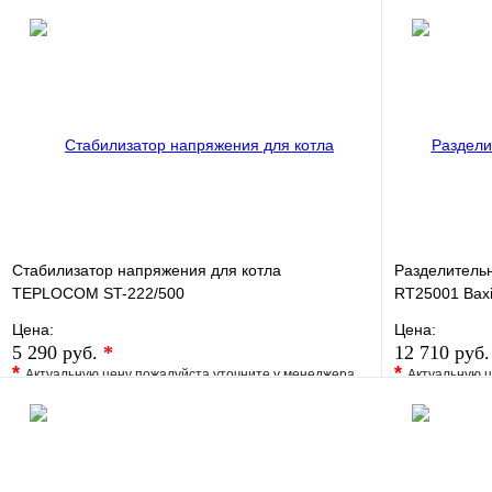
Стабилизатор напряжения для котла
Разделитель
TEPLOCOM ST-222/500
RT25001 Bax
Цена:
Цена:
5 290 руб.
*
12 710 руб
*
*
Актуальную цену пожалуйста уточните у менеджера
Актуальную ц
В избранное
Сравнение
В избранно
Купить в 1 клик
Под заказ
Купить в 1 