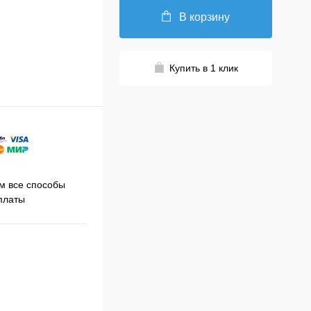
В корзину
Купить в 1 клик
Принимаем заказы на сайте
 все способы
Про
круглосуточно
платы