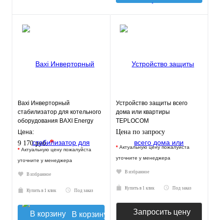
Baxi Инверторный
Устройство защиты всего
стабилизатор для котельного
дома или квартиры
оборудования BAXI Energy
TEPLOCOM
400
АЛЬБАТРОС-12345
Цена по запросу
Цена:
*
9 170 руб.
*
Актуальную цену пожалуйста
*
Актуальную цену пожалуйста
уточните у менеджера
уточните у менеджера
В избранное
В избранное
Купить в 1 клик
Под заказ
Купить в 1 клик
Под заказ
Запросить цену
В корзину