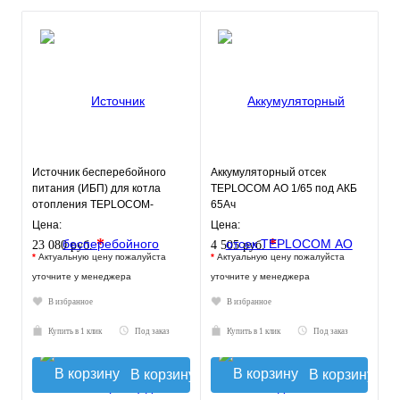
Источник бесперебойного
Аккумуляторный отсек
питания (ИБП) для котла
TEPLOCOM АО 1/65 под АКБ
отопления TEPLOCOM-
65Ач
250+26
Цена:
Цена:
*
*
23 080 руб.
4 505 руб.
*
Актуальную цену пожалуйста
*
Актуальную цену пожалуйста
уточните у менеджера
уточните у менеджера
В избранное
В избранное
Купить в 1 клик
Под заказ
Купить в 1 клик
Под заказ
В корзину
В корзину