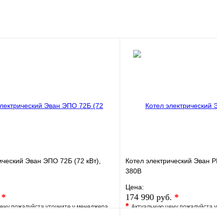
клик
Под заказ
Запросить цену
ический Эван ЭПО 72Б (72 кВт),
Котел электрический Эван P
380В
Цена:
.
*
174 990 руб.
*
*
ену пожалуйста уточните у менеджера
Актуальную цену пожалуйста 