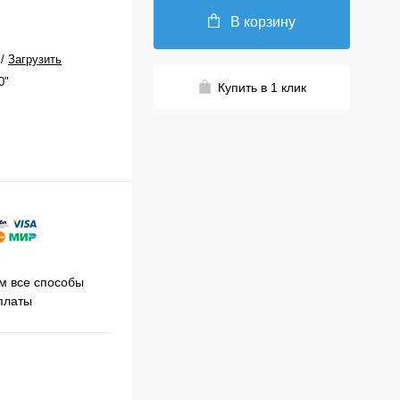
В корзину
/
Загрузить
0"
Купить в 1 клик
Принимаем заказы на сайте
 все способы
Про
круглосуточно
платы