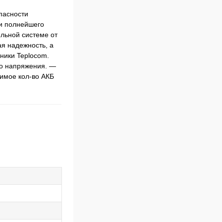
пасности
 и полнейшего
ельной системе от
я надежность, а
ники Teplocom.
го напряжения. —
имое кол-во АКБ