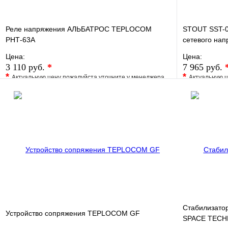
Реле напряжения АЛЬБАТРОС TEPLOCOM
STOUT SST-0
РНТ-63А
сетевого на
Цена:
Цена:
3 110 руб.
*
7 965 руб.
*
*
Актуальную цену пожалуйста уточните у менеджера
Актуальную ц
В избранное
Сравнение
В избранно
Купить в 1 клик
Под заказ
Купить в 1 
В корзину
Стабилизато
Устройство сопряжения TEPLOCOM GF
SPACE TEC