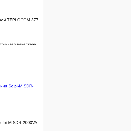
дной TEPLOCOM 377
уточните у менеджера
Сравнение
Под заказ
В корзину
olpi-M SDR-2000VA