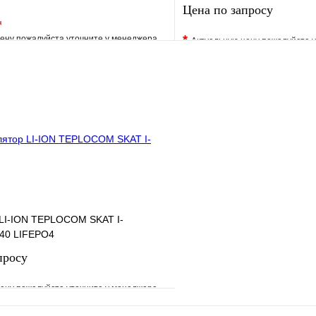
Цена по запросу
*
*
ену пожалуйста уточните у менеджера
Актуальную цену пожалуйста 
е
Сравнение
В избранное
клик
Под заказ
Купить в 1 клик
В корзину
Запросить
 LI-ION TEPLOCOM SKAT I-
40 LIFEPO4
просу
ену пожалуйста уточните у менеджера
е
Сравнение