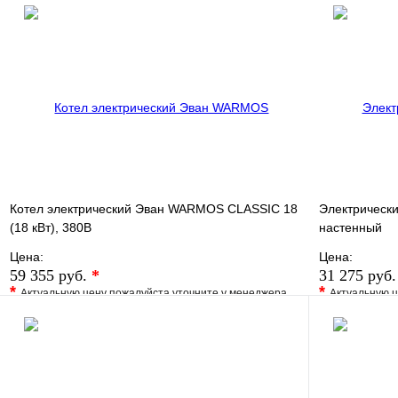
В избранное
Сравнение
В избранно
Купить в 1 клик
Под заказ
Купить в 1 
В корзину
Котел электрический Эван WARMOS CLASSIC 18
Электрически
(18 кВт), 380В
настенный
Цена:
Цена:
59 355 руб.
*
31 275 руб
*
*
Актуальную цену пожалуйста уточните у менеджера
Актуальную ц
В избранное
Сравнение
В избранно
Купить в 1 клик
Под заказ
Купить в 1 