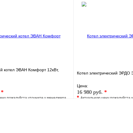
е
Сравнение
В избранное
клик
Под заказ
Купить в 1 клик
В корзину
й котел ЭВАН Комфорт 12кВт,
Котел электрический ЭРДО 
Цена:
.
*
16 980 руб.
*
*
ену пожалуйста уточните у менеджера
Актуальную цену пожалуйста 
е
Сравнение
В избранное
клик
Под заказ
Купить в 1 клик