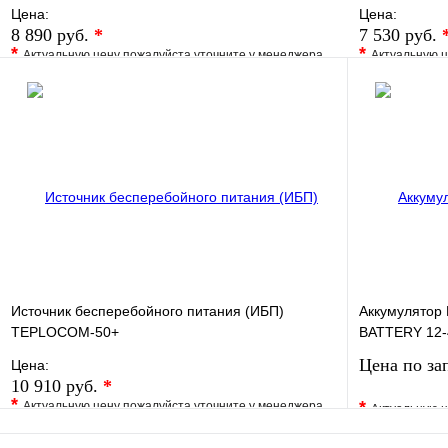
Цена:
Цена:
8 890 руб.
*
7 530 руб.
*
*
Актуальную цену пожалуйста уточните у менеджера
Актуальную ц
В избранное
Сравнение
В избранно
Купить в 1 клик
Под заказ
Купить в 1 
В корзину
Источник бесперебойного питания (ИБП)
Аккумулятор
TEPLOCOM-50+
BATTERY 12-
Цена по за
Цена:
10 910 руб.
*
*
*
Актуальную цену пожалуйста уточните у менеджера
Актуальную ц
В избранное
Сравнение
В избранно