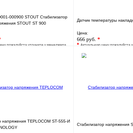
001-000900 STOUT Стабилизатор
Датчик температуры накла
пряжения STOUT ST 900
Цена:
*
666 руб.
*
*
ену пожалуйста уточните у менеджера
Актуальную цену пожалуйста 
е
Сравнение
В избранное
клик
Под заказ
Купить в 1 клик
В корзину
р напряжения TEPLOCOM ST-555-И
Стабилизатор напряжения S
HNOLOGY