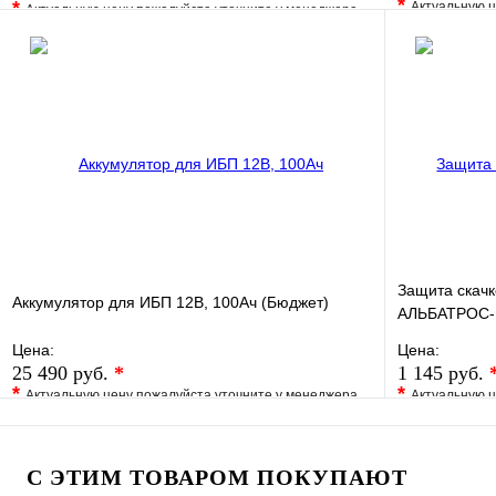
*
*
Актуальную ц
Актуальную цену пожалуйста уточните у менеджера
В избранно
В избранное
Сравнение
Купить в 1 
Купить в 1 клик
Под заказ
Запросить цену
Защита скач
Аккумулятор для ИБП 12В, 100Ач (Бюджет)
АЛЬБАТРОС-
Цена:
Цена:
25 490 руб.
*
1 145 руб.
*
*
Актуальную цену пожалуйста уточните у менеджера
Актуальную ц
В избранное
Сравнение
В избранно
Купить в 1 клик
Под заказ
Купить в 1 
С ЭТИМ ТОВАРОМ ПОКУПАЮТ