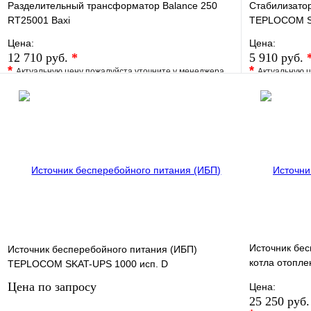
Разделительный трансформатор Balance 250
Стабилизато
RT25001 Baxi
TEPLOCOM S
Цена:
Цена:
12 710 руб.
*
5 910 руб.
*
*
Актуальную цену пожалуйста уточните у менеджера
Актуальную ц
В избранное
Сравнение
В избранно
Купить в 1 клик
Под заказ
Купить в 1 
В корзину
Источник бес
Источник бесперебойного питания (ИБП)
котла отопл
TEPLOCOM SKAT-UPS 1000 исп. D
АКБ 40а/ч)
Цена по запросу
Цена:
25 250 руб