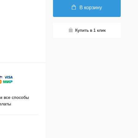
В корзину
Купить в 1 клик
Принимаем заказы на сайте
 все способы
Про
круглосуточно
платы