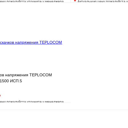
*
ену пожалуйста уточните у менеджера
Актуальную цену пожалуйста 
е
Сравнение
В избранное
клик
Под заказ
Купить в 1 клик
В корзину
ков напряжения TEPLOCOM
1500 ИСП.5
*
ену пожалуйста уточните у менеджера
е
Сравнение
клик
Под заказ