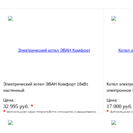
В корзину
Электрический котел ЭВАН Комфорт 18кВт,
Котел электр
настенный
электронное
Цена:
Цена:
32 995 руб.
*
17 000 руб
*
*
Актуальную цену пожалуйста уточните у менеджера
Актуальную ц
В избранное
Сравнение
В избранно
Купить в 1 клик
Под заказ
Купить в 1 