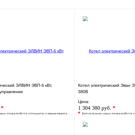
В корзину
ический ЭЛВИН ЭВП-6 кВт,
Котел электрический Эван Э
 управление
380В
Цена:
.
*
1 304 380 руб.
*
*
ену пожалуйста уточните у менеджера
Актуальную цену пожалуйста 
е
Сравнение
В избранное
клик
Под заказ
Купить в 1 клик