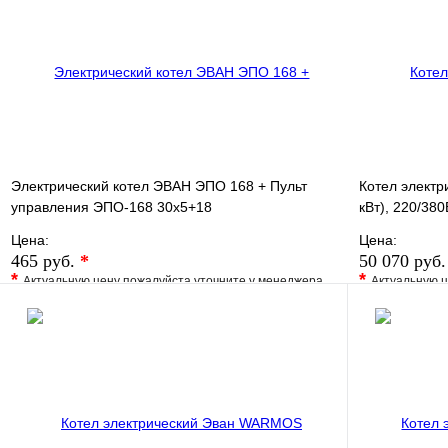
В корзину
Электрический котел ЭВАН ЭПО 168 + Пульт
Котел элект
управления ЭПО-168 30х5+18
кВт), 220/380
Цена:
Цена:
465 руб.
*
50 070 руб
*
*
Актуальную цену пожалуйста уточните у менеджера
Актуальную ц
В избранное
Сравнение
В избранно
Купить в 1 клик
Под заказ
Купить в 1 
В корзину