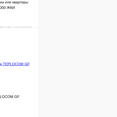
ма или квартиры
000 ЖКИ
уточните у менеджера
Сравнение
Под заказ
 цену
EPLOCOM GF