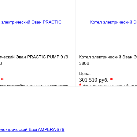
В корзину
рический Эван PRACTIC PUMP 9 (9
Котел электрический Эван Э
В
380В
Цена:
.
*
301 510 руб.
*
*
ену пожалуйста уточните у менеджера
Актуальную цену пожалуйста 
е
Сравнение
В избранное
клик
Под заказ
Купить в 1 клик
В корзину