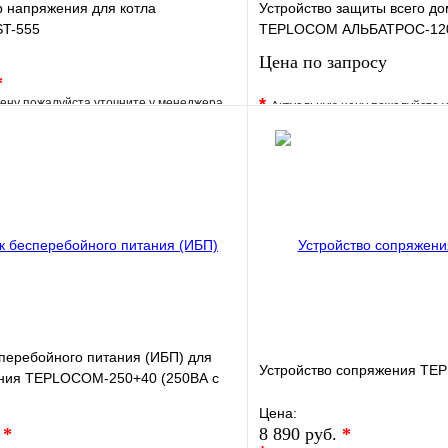
р напряжения для котла
Устройство защиты всего до
T-555
TEPLOCOM АЛЬБАТРОС-12
Цена по запросу
*
*
ену пожалуйста уточните у менеджера
Актуальную цену пожалуйста 
е
Сравнение
В избранное
клик
Под заказ
Купить в 1 клик
В корзину
Запросить
перебойного питания (ИБП) для
Устройство сопряжения T
ения TEPLOCOM-250+40 (250ВА с
Цена:
.
*
8 890 руб.
*