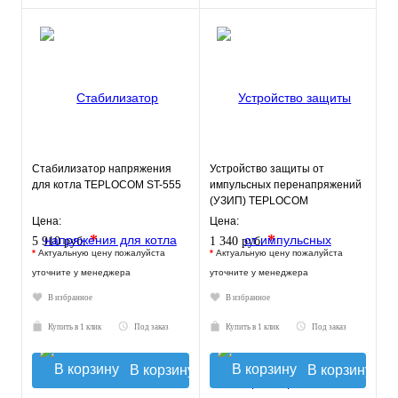
Стабилизатор напряжения
Устройство защиты от
для котла TEPLOCOM ST-555
импульсных перенапряжений
(УЗИП) TEPLOCOM
АЛЬБАТРОС-220/3500 АС
Цена:
Цена:
*
*
5 910 руб.
1 340 руб.
*
Актуальную цену пожалуйста
*
Актуальную цену пожалуйста
уточните у менеджера
уточните у менеджера
В избранное
В избранное
Купить в 1 клик
Под заказ
Купить в 1 клик
Под заказ
В корзину
В корзину