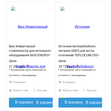
Baxi Инверторный
Источник бесперебойного
стабилизатор для котельного
питания (ИБП) для котла
оборудования BAXI ENERGY
отопления TEPLOCOM-250+
600
Цена:
Цена:
*
*
11 205 руб.
18 720 руб.
*
Актуальную цену пожалуйста
*
Актуальную цену пожалуйста
уточните у менеджера
уточните у менеджера
В избранное
В избранное
Купить в 1 клик
Под заказ
Купить в 1 клик
Под заказ
В корзину
В корзину