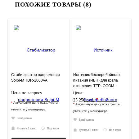
ПОХОЖИЕ ТОВАРЫ (8)
Стабилизатор напряжения
Источник бесперебойного
Solpi-M ТDR-1000VA
питания (ИБП) для котла
отопления TEPLOCOM-
250+40 (250ВА с АКБ 40а/ч)
Цена по запросу
Цена:
*
25 250 руб.
*
Актуальную цену пожалуйста
*
Актуальную цену пожалуйста
уточните у менеджера
уточните у менеджера
В избранное
В избранное
Купить в 1 клик
Под заказ
Купить в 1 клик
Под заказ