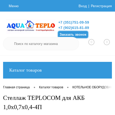
Меню
Вход
Регистрация
+7 (351)751-09-59
+7 (902)615-81-89
Заказать звонок
0
0
Каталог товаров
•
•
Главная страница
Каталог товаров
КОТЕЛЬНОЕ ОБОРУДОВАН
Стеллаж TEPLOCOM для АКБ
1,0х0,7х0,4-4П