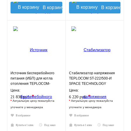
В корзину
В корзину
Источник бесперебойного
Стабилизатор напряжения
питания (ИБП) для котла
TEPLOCOM ST-222/500-И
отопления TEPLOCOM-
SPACE TECHNOLOGY
250+17
Цена:
Цена:
*
*
21 830 руб.
6 220 руб.
*
Актуальную цену пожалуйста
*
Актуальную цену пожалуйста
уточните у менеджера
уточните у менеджера
В избранное
В избранное
Купить в 1 клик
Под заказ
Купить в 1 клик
Под заказ