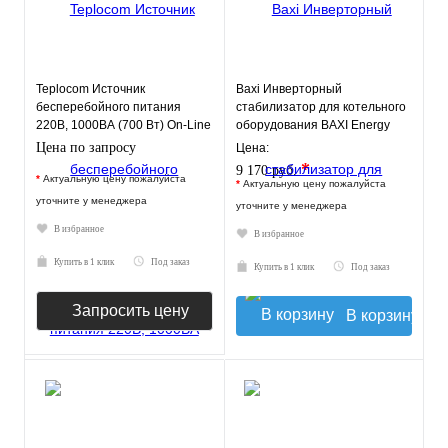
Teplocom Источник
Baxi Инверторный
бесперебойного питания
стабилизатор для котельного
220В, 1000ВА (700 Вт) On-Line
оборудования BAXI Energy
400
Цена по запросу
Цена:
*
9 170 руб.
*
Актуальную цену пожалуйста
*
Актуальную цену пожалуйста
уточните у менеджера
уточните у менеджера
В избранное
В избранное
Купить в 1 клик
Под заказ
Купить в 1 клик
Под заказ
Запросить цену
В корзину