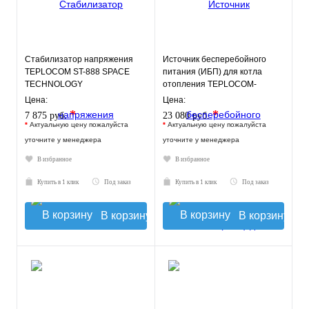
Стабилизатор напряжения
Источник бесперебойного
TEPLOCOM ST-888 SPACE
питания (ИБП) для котла
TECHNOLOGY
отопления TEPLOCOM-
250+26
Цена:
Цена:
*
*
7 875 руб.
23 080 руб.
*
Актуальную цену пожалуйста
*
Актуальную цену пожалуйста
уточните у менеджера
уточните у менеджера
В избранное
В избранное
Купить в 1 клик
Под заказ
Купить в 1 клик
Под заказ
В корзину
В корзину