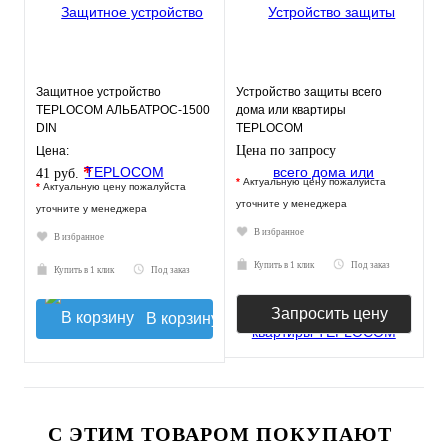
Защитное устройство
Устройство защиты всего
TEPLOCOM АЛЬБАТРОС-1500
дома или квартиры
DIN
TEPLOCOM
АЛЬБАТРОС-12000 ЖКИ
Цена по запросу
Цена:
*
41 руб.
*
Актуальную цену пожалуйста
*
Актуальную цену пожалуйста
уточните у менеджера
уточните у менеджера
В избранное
В избранное
Купить в 1 клик
Под заказ
Купить в 1 клик
Под заказ
Запросить цену
В корзину
С ЭТИМ ТОВАРОМ ПОКУПАЮТ