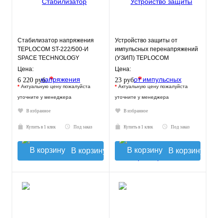
Стабилизатор напряжения
Устройство защиты от
TEPLOCOM ST-222/500-И
импульсных перенапряжений
SPACE TECHNOLOGY
(УЗИП) TEPLOCOM
АЛЬБАТРОС 220/1000-АС
Цена:
Цена:
*
*
6 220 руб.
23 руб.
*
Актуальную цену пожалуйста
*
Актуальную цену пожалуйста
уточните у менеджера
уточните у менеджера
В избранное
В избранное
Купить в 1 клик
Под заказ
Купить в 1 клик
Под заказ
В корзину
В корзину