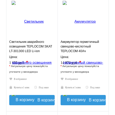
Светильник аварийного
Аккумулятор герметичный
освещения TEPLOCOM SKAT
свинцово-кислотный
LT-301300 LED Li-ion
TEPLOCOM 40Ач
Цена:
Цена:
*
*
1 655 руб.
14 870 руб.
*
Актуальную цену пожалуйста
*
Актуальную цену пожалуйста
уточните у менеджера
уточните у менеджера
В избранное
В избранное
Купить в 1 клик
Под заказ
Купить в 1 клик
Под заказ
В корзину
В корзину