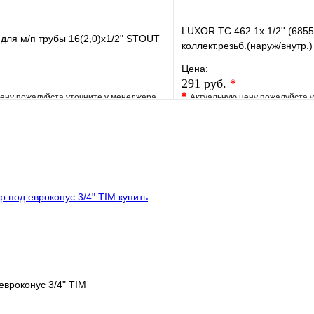
LUXOR TC 462 1х 1/2'' (685
ля м/п трубы 16(2,0)x1/2" STOUT
коллект.резьб.(наруж/внутр
Цена:
291 руб.
*
*
ену пожалуйста уточните у менеджера
Актуальную цену пожалуйста 
е
Сравнение
В избранное
клик
Под заказ
Купить в 1 клик
В корзину
евроконус 3/4" TIM