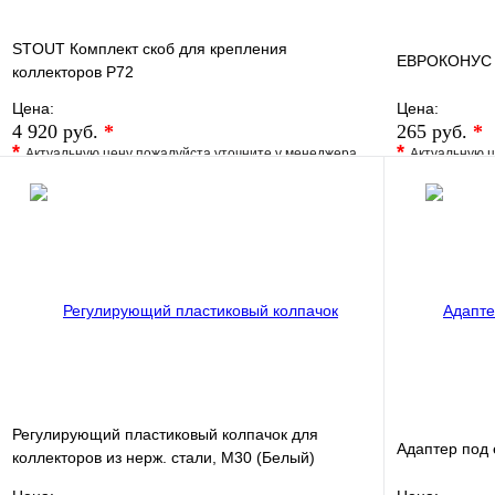
STOUT Комплект скоб для крепления
ЕВРОКОНУС д
коллекторов P72
Цена:
Цена:
4 920 руб.
*
265 руб.
*
*
*
Актуальную цену пожалуйста уточните у менеджера
Актуальную ц
В избранное
Сравнение
В избранно
Купить в 1 клик
Под заказ
Купить в 1 
В корзину
Регулирующий пластиковый колпачок для
Адаптер под 
коллекторов из нерж. стали, M30 (Белый)
ROMMER