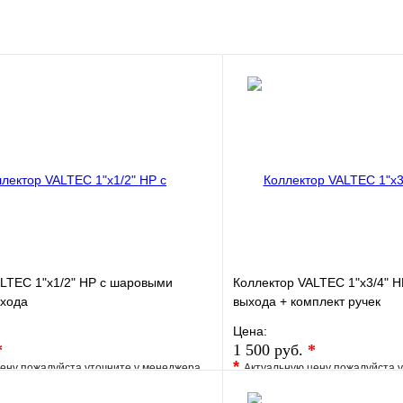
LTEC 1"х1/2" НР с шаровыми
Коллектор VALTEC 1"х3/4" Н
ыхода
выхода + комплект ручек
Цена:
*
1 500 руб.
*
*
ену пожалуйста уточните у менеджера
Актуальную цену пожалуйста 
е
Сравнение
В избранное