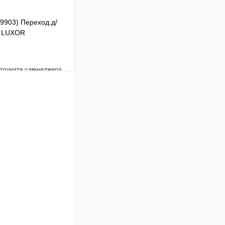
59903) Переход.д/
.) LUXOR
уточните у менеджера
Сравнение
Под заказ
В корзину