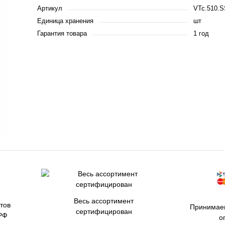
Артикул
VTc.510.S
Единица хранения
шт
Гарантия товара
1 год
Весь ассортимент
тов
Принимаем
сертифицирован
РФ
о