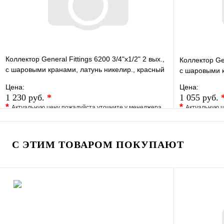
Коллектор General Fittings 6200 3/4"х1/2" 2 вых.,
Коллектор Gen
c шаровыми кранами, латунь никелир., красный
c шаровыми к
регул
Цена:
Цена:
1 230 руб.
*
1 055 руб.
*
*
Актуальную цену пожалуйста уточните у менеджера
Актуальную ц
В избранное
Сравнение
В избранно
Купить в 1 клик
Под заказ
Купить в 1 
С ЭТИМ ТОВАРОМ ПОКУПАЮТ
В корзину