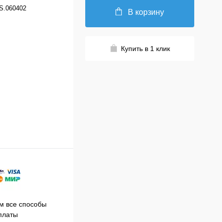
S.060402
В корзину
Купить в 1 клик
Принимаем заказы на сайте
 все способы
Про
круглосуточно
платы