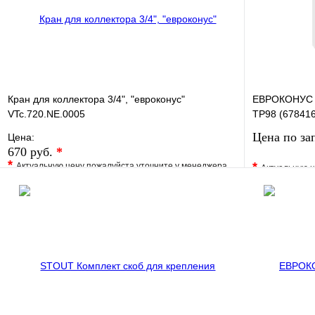
Кран для коллектора 3/4", "евроконус"
ЕВРОКОНУС дл
VTc.720.NE.0005
ТР98 (67841
Цена по за
Цена:
670 руб.
*
*
*
Актуальную цену пожалуйста уточните у менеджера
Актуальную ц
В избранное
Сравнение
В избранно
Купить в 1 клик
Под заказ
Купить в 1 
В корзину