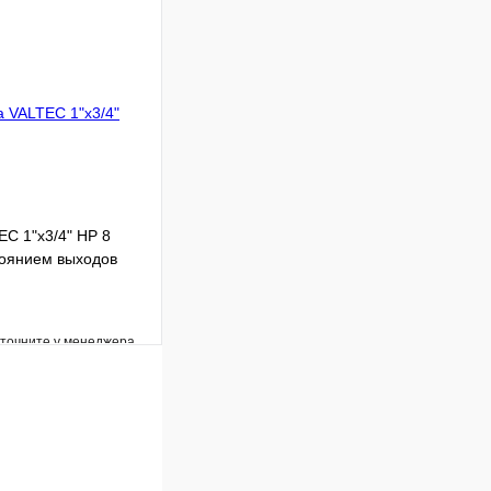
Под заказ
В корзину
C 1"х3/4" НР 8
тоянием выходов
уточните у менеджера
Сравнение
Под заказ
В корзину