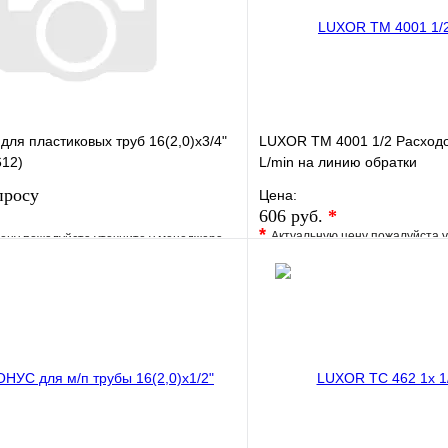
я пластиковых труб 16(2,0)x3/4"
LUXOR TM 4001 1/2 Расходо
612)
L/min на линию обратки
просу
Цена:
606 руб.
*
*
Актуальную цену пожалуйста 
ену пожалуйста уточните у менеджера
В избранное
е
Сравнение
Купить в 1 клик
клик
Под заказ
Запросить цену