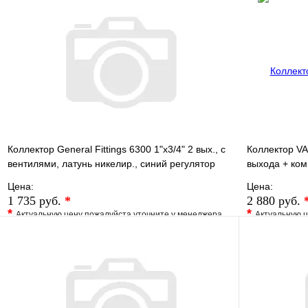
Купить в 1 клик
Под заказ
Купить в 1 
В корзину
Коллектор General Fittings 6300 1"х3/4" 2 вых., c
Коллектор VA
вентилями, латунь никелир., синий регулятор
выхода + ком
Цена:
Цена:
1 735 руб.
*
2 880 руб.
*
*
Актуальную цену пожалуйста уточните у менеджера
Актуальную ц
В избранное
Сравнение
В избранно
Купить в 1 клик
Под заказ
Купить в 1 
В корзину