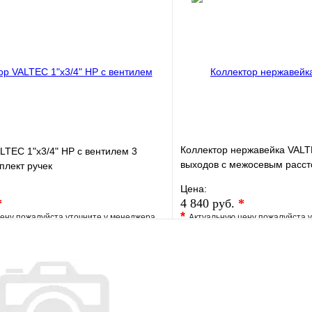
клик
Под заказ
Купить в 1 клик
В корзину
Коллектор нержавейка VALTE
LTEC 1"х3/4" НР с вентилем 3
выходов с межосевым расс
плект ручек
50мм
Цена:
*
4 840 руб.
*
*
ену пожалуйста уточните у менеджера
Актуальную цену пожалуйста 
е
Сравнение
В избранное
клик
Под заказ
Купить в 1 клик
В корзину