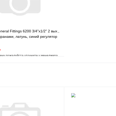
eral Fittings 6200 3/4"х1/2" 2 вых.,
ранами, латунь, синий регулятор
*
ену пожалуйста уточните у менеджера
е
Сравнение
клик
Под заказ
В корзину