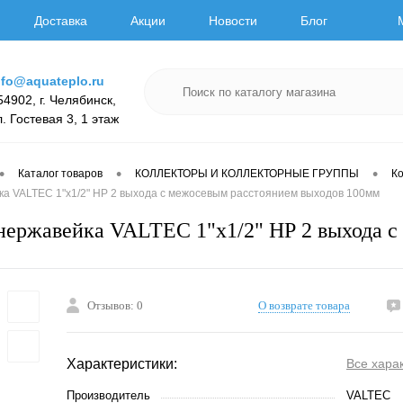
Доставка
Акции
Новости
Блог
nfo@aquateplo.ru
54902, г. Челябинск,
л. Гостевая 3, 1 этаж
•
•
•
Каталог товаров
КОЛЛЕКТОРЫ И КОЛЛЕКТОРНЫЕ ГРУППЫ
К
ка VALTEC 1"х1/2" НР 2 выхода с межосевым расстоянием выходов 100мм
нержавейка VALTEC 1"х1/2" НР 2 выхода с
Отзывов: 0
О возврате товара
Характеристики:
Все хара
Производитель
VALTEC