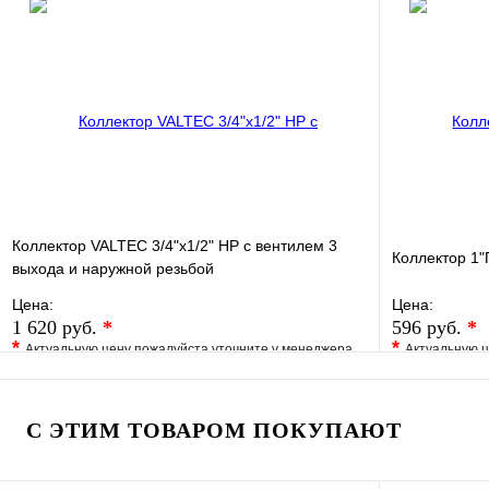
Купить в 1 клик
Под заказ
Купить в 1 
В корзину
Коллектор VALTEC 3/4"х1/2" НР с вентилем 3
Коллектор 1"
выхода и наружной резьбой
Цена:
Цена:
1 620 руб.
*
596 руб.
*
*
*
Актуальную цену пожалуйста уточните у менеджера
Актуальную ц
В избранное
Сравнение
В избранно
Купить в 1 клик
Под заказ
Купить в 1 
С ЭТИМ ТОВАРОМ ПОКУПАЮТ
В корзину