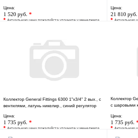
Цена:
Цена:
1 520 руб.
*
21 810 руб
*
*
Актуальную цену пожалуйста уточните у менеджера
Актуальную ц
В избранное
Сравнение
В избранно
Купить в 1 клик
Под заказ
Купить в 1 
В корзину
Коллектор Gen
Коллектор General Fittings 6300 1"х3/4" 2 вых., c
c шаровыми к
вентилями, латунь никелир., синий регулятор
регул
Цена:
Цена:
1 735 руб.
*
1 735 руб.
*
*
Актуальную цену пожалуйста уточните у менеджера
Актуальную ц
В избранное
Сравнение
В избранно