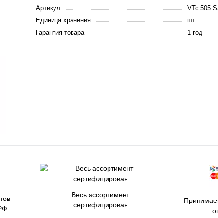
Артикул
VTc.505.S
Единица хранения
шт
Гарантия товара
1 год
Весь ассортимент
тов
Принимаем
сертифицирован
РФ
о