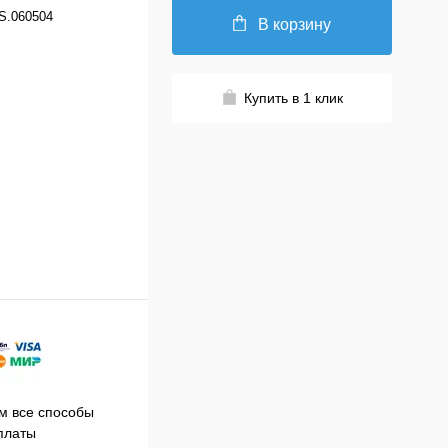
S.060504
В корзину
Купить в 1 клик
Принимаем заказы на сайте
 все способы
Про
круглосуточно
платы