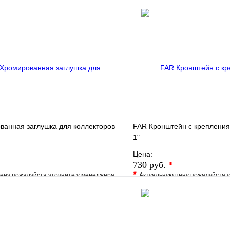
ванная заглушка для коллекторов
FAR Кронштейн с крепления
1"
Цена:
730 руб.
*
*
ену пожалуйста уточните у менеджера
Актуальную цену пожалуйста 
е
Сравнение
В избранное
клик
Под заказ
Купить в 1 клик