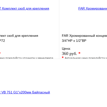
В корзину
ект скоб для крепления
FAR Хромированный концев
P72
3/4"НР х 1/2"ВР
Цена:
*
360 руб.
*
*
ену пожалуйста уточните у менеджера
Актуальную цену пожалуйста 
е
Сравнение
В избранное
клик
Под заказ
Купить в 1 клик
В корзину