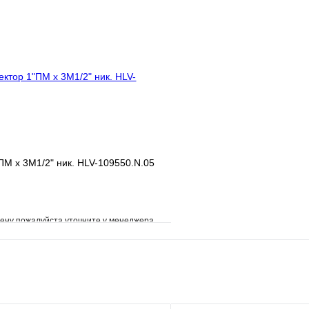
клик
Под заказ
Купить в 1 клик
В корзину
ПМ х 3М1/2" ник. HLV-109550.N.05
ену пожалуйста уточните у менеджера
е
Сравнение
клик
Под заказ
В корзину