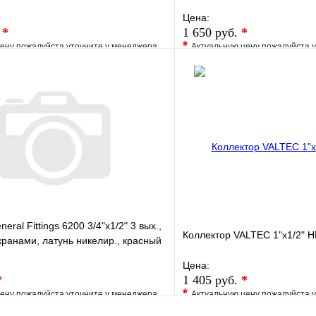
Цена:
.
*
1 650 руб.
*
*
ену пожалуйста уточните у менеджера
Актуальную цену пожалуйста 
е
Сравнение
В избранное
клик
Под заказ
Купить в 1 клик
В корзину
eral Fittings 6200 3/4"х1/2" 3 вых.,
Коллектор VALTEC 1"х1/2" Н
ранами, латунь никелир., красный
Цена:
*
1 405 руб.
*
*
ену пожалуйста уточните у менеджера
Актуальную цену пожалуйста 
е
Сравнение
В избранное