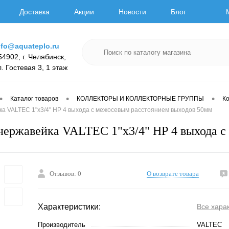
Доставка
Акции
Новости
Блог
nfo@aquateplo.ru
54902, г. Челябинск,
л. Гостевая 3, 1 этаж
•
•
•
Каталог товаров
КОЛЛЕКТОРЫ И КОЛЛЕКТОРНЫЕ ГРУППЫ
К
ка VALTEC 1"х3/4" НР 4 выхода с межосевым расстоянием выходов 50мм
нержавейка VALTEC 1"х3/4" НР 4 выхода с
Отзывов: 0
О возврате товара
Характеристики:
Все хара
Производитель
VALTEC