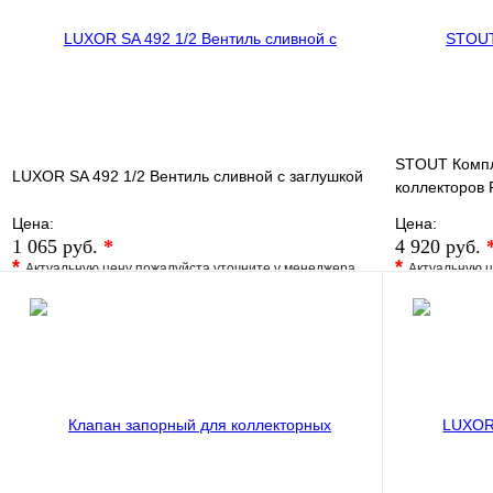
В корзину
STOUT Компл
LUXOR SA 492 1/2 Вентиль сливной с заглушкой
коллекторов 
Цена:
Цена:
1 065 руб.
*
4 920 руб.
*
*
Актуальную цену пожалуйста уточните у менеджера
Актуальную ц
В избранное
Сравнение
В избранно
Купить в 1 клик
Под заказ
Купить в 1 
В корзину