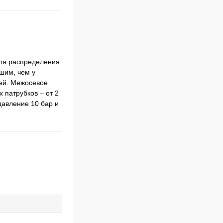
для распределения
ьшим, чем у
ей. Межосевое
 патрубков – от 2
давление 10 бар и