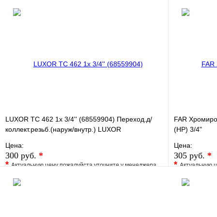
LUXOR TC 462 1х 3/4'' (68559904) Переход.д/
FAR Хромиро
коллект.резьб.(наруж/внутр.) LUXOR
(НР) 3/4"
Цена:
Цена:
300 руб.
*
305 руб.
*
*
*
Актуальную цену пожалуйста уточните у менеджера
Актуальную ц
В избранное
Сравнение
В избранно
Купить в 1 клик
Под заказ
Купить в 1 