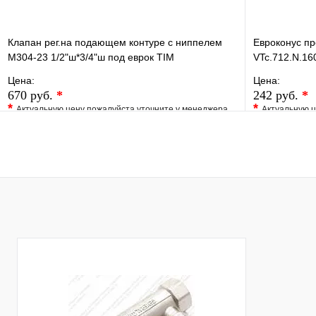
Клапан рег.на подающем контуре с ниппелем
Евроконус пр
M304-23 1/2"ш*3/4"ш под еврок TIM
VTc.712.N.16
Цена:
Цена:
670 руб.
*
242 руб.
*
*
*
Актуальную цену пожалуйста уточните у менеджера
Актуальную ц
В избранное
Сравнение
В избранно
Купить в 1 клик
Под заказ
Купить в 1 
В корзину