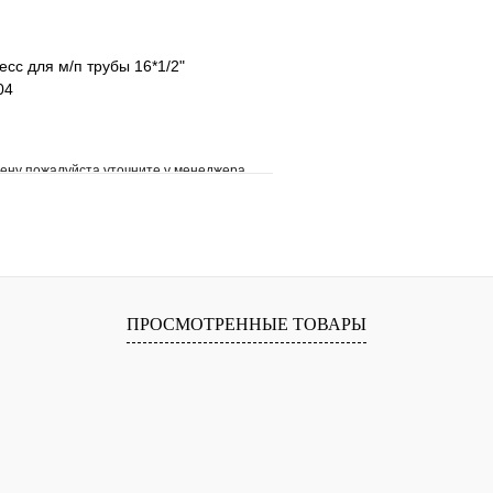
есс для м/п трубы 16*1/2"
04
ену пожалуйста уточните у менеджера
е
Сравнение
клик
Под заказ
В корзину
ПРОСМОТРЕННЫЕ ТОВАРЫ