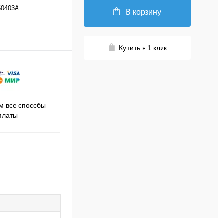
50403A
В корзину
Купить в 1 клик
Принимаем заказы на сайте
 все способы
Про
круглосуточно
платы