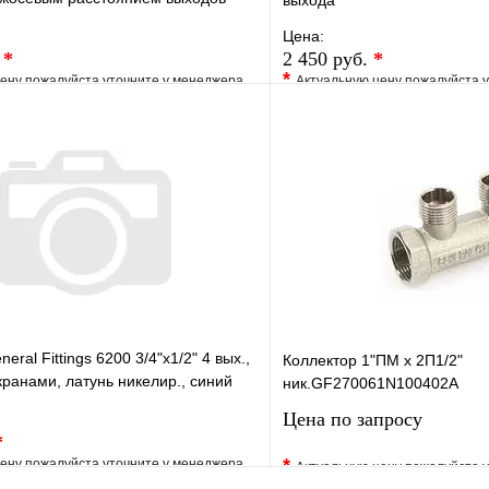
выхода
Цена:
.
*
2 450 руб.
*
*
ену пожалуйста уточните у менеджера
Актуальную цену пожалуйста 
е
Сравнение
В избранное
клик
Под заказ
Купить в 1 клик
В корзину
eral Fittings 6200 3/4"х1/2" 4 вых.,
Коллектор 1"ПМ х 2П1/2"
ранами, латунь никелир., синий
ник.GF270061N100402A
Цена по запросу
*
*
ену пожалуйста уточните у менеджера
Актуальную цену пожалуйста 