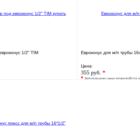
В корзину
евроконус 1/2" TIM
Евроконус для м/п трубы 16
Цена:
355 руб.
*
*
Актуальную цену пожалуйста 
е
Сравнение
В избранное
клик
В наличии
Купить в 1 клик
В корзину