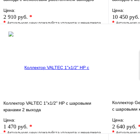
50мм
100мм
Цена:
Цена:
2 910 руб.
*
10 450 руб
*
*
Актуальную цену пожалуйста уточните у менеджера
Актуальную ц
В избранное
Сравнение
В избранно
Купить в 1 клик
Под заказ
Купить в 1 
В корзину
Коллектор Gen
Коллектор VALTEC 1"х1/2" НР с шаровыми
c шаровыми к
кранами 2 выхода
регулят
Цена:
Цена:
1 470 руб.
*
2 640 руб.
*
*
Актуальную цену пожалуйста уточните у менеджера
Актуальную ц