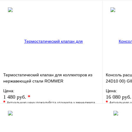
В корзину
Термостатический клапан для коллекторов из
Консоль расш
нержавеющей стали ROMMER
24D10 00) G
Цена:
Цена:
1 480 руб.
*
16 080 руб
*
*
Актуальную цену пожалуйста уточните у менеджера
Актуальную ц
В избранное
Сравнение
В избранно
Купить в 1 клик
Под заказ
Купить в 1 