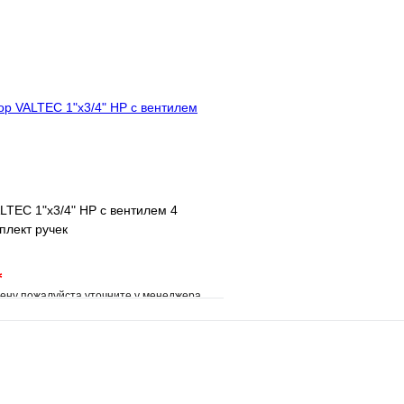
е
Сравнение
В избранное
клик
Под заказ
Купить в 1 клик
В корзину
Запросить
LTEC 1"х3/4" НР с вентилем 4
плект ручек
*
ену пожалуйста уточните у менеджера
е
Сравнение
клик
Под заказ