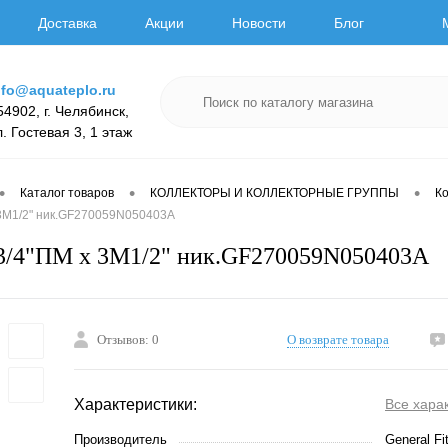
Доставка
Акции
Новости
Блог
nfo@aquateplo.ru
54902, г. Челябинск,
л. Гостевая 3, 1 этаж
•
•
•
Каталог товаров
КОЛЛЕКТОРЫ И КОЛЛЕКТОРНЫЕ ГРУППЫ
К
 3М1/2" ник.GF270059N050403A
3/4"ПМ х 3М1/2" ник.GF270059N050403A
Отзывов: 0
О возврате товара
Характеристики:
Все хара
Производитель
General Fit