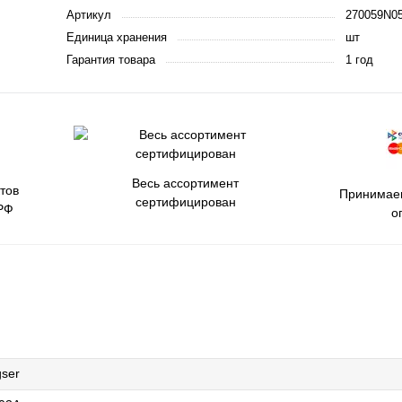
Артикул
270059N0
Единица хранения
шт
Гарантия товара
1 год
Весь ассортимент
тов
Принимаем
сертифицирован
РФ
о
gser