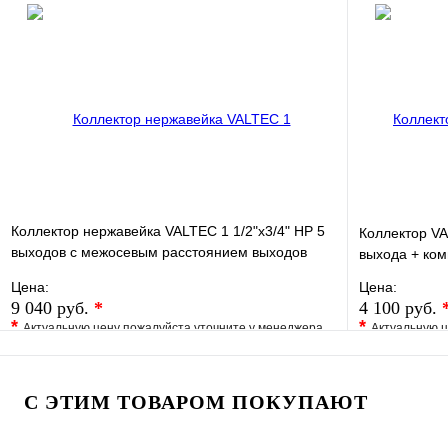
В избранное
Сравнение
В избранно
Купить в 1 клик
Под заказ
Купить в 1 
В корзину
Коллектор нержавейка VALTEC 1 1/2"х3/4" НР 5
Коллектор VA
выходов с межосевым расстоянием выходов
выхода + ком
100мм
Цена:
Цена:
9 040 руб.
*
4 100 руб.
*
*
Актуальную цену пожалуйста уточните у менеджера
Актуальную ц
В избранное
Сравнение
В избранно
Купить в 1 клик
Под заказ
Купить в 1 
С ЭТИМ ТОВАРОМ ПОКУПАЮТ