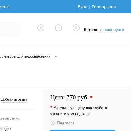
Меню
Вход
Регистрация
0
0
0
пока пусто
В корзине
•
оллекторы для водоснабжения
Цена:
770 руб.
*
Добавить отзыв
*
Актуальную цену пожалуйста
уточните у менеджера
ктеристики
Под заказ
tingser