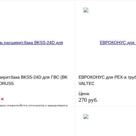
В корзину
ирит.бака BKSS-24D для ГВС (BK
ЕВРОКОНУС для PEX-a трубы
IDRUSS
VALTEC
Цена:
.
*
270 руб.
ену пожалуйста уточните у менеджера
В избранное
е
Сравнение
Купить в 1 клик
клик
Под заказ