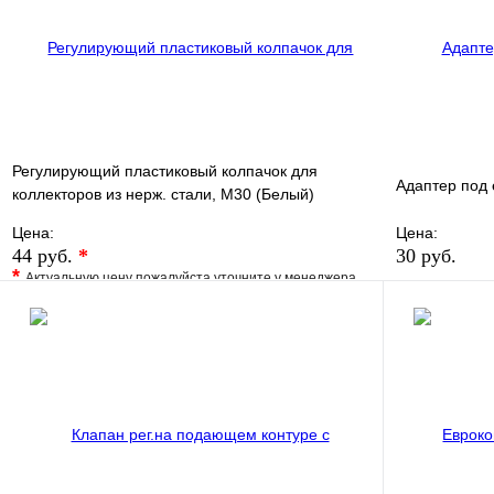
В корзину
Регулирующий пластиковый колпачок для
Адаптер под 
коллекторов из нерж. стали, M30 (Белый)
ROMMER
Цена:
Цена:
44 руб.
*
30 руб.
*
Актуальную цену пожалуйста уточните у менеджера
В избранно
В избранное
Сравнение
Купить в 1 
Купить в 1 клик
Под заказ
В корзину