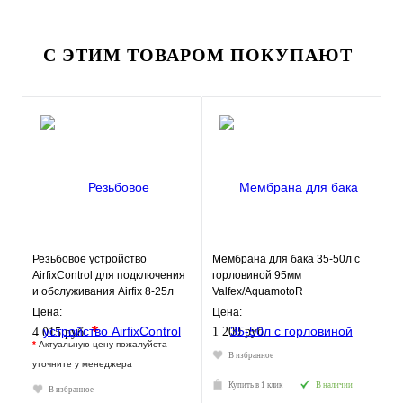
С ЭТИМ ТОВАРОМ ПОКУПАЮТ
Резьбовое устройство
Мембрана для бака 35-50л с
AirfixControl для подключения
горловиной 95мм
и обслуживания Airfix 8-25л
Valfex/AquamotoR
28930
Цена:
Цена:
*
1 200 руб.
4 015 руб.
*
Актуальную цену пожалуйста
В избранное
уточните у менеджера
Купить в 1 клик
В наличии
В избранное