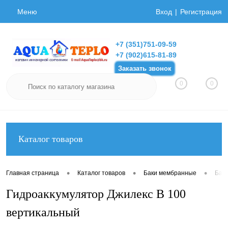
Меню
Вход
Регистрация
+7 (351)751-09-59
+7 (902)615-81-89
Заказать звонок
0
0
Каталог товаров
•
•
•
Главная страница
Каталог товаров
Баки мембранные
Бак
Гидроаккумулятор Джилекс В 100
вертикальный