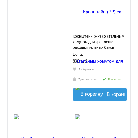
Кронштейн (PР) со стальным
хомутом для крепления
расширительных баков
отопления 18-24 л. ДЖИЛЕКС,
Цена:
(9
830 руб.
В избранное
Купить в 1 клик
В наличии
В корзину