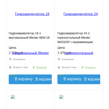
Гидроаккумулятор 18 л
Гидроаккумулятор 24 л
вертикальный Wester WAV-18
горизонтальный Wester
WAO24P с нержавеющим
фланцем
Цена:
Цена:
2 710 руб.
3 470 руб.
В избранное
В избранное
Купить в 1 клик
В наличии
Купить в 1 клик
В наличии
В корзину
В корзину