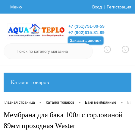
Меню
Вход
Регистрация
+7 (351)751-09-59
+7 (902)615-81-89
Заказать звонок
0
0
Каталог товаров
•
•
•
Главная страница
Каталог товаров
Баки мембранные
Бак
Мембрана для бака 100л с горловиной
89мм проходная Wester