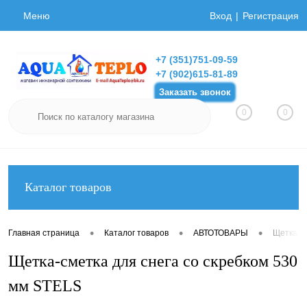
Меню
Вход
Регистрация
+7 (351)751-09-59
+7 (902)615-81-89
Заказать звонок
0
0
Каталог товаров
•
•
•
Главная страница
Каталог товаров
АВТОТОВАРЫ
Щетка-см
Щетка-сметка для снега со скребком 530
мм STELS