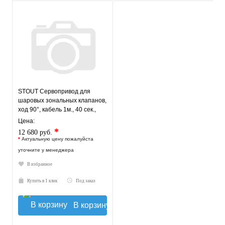
STOUT Сервопривод для
шаровых зональных клапанов,
ход 90°, кабель 1м., 40 сек.,
24V, 4 полюса
Цена:
*
12 680 руб.
*
Актуальную цену пожалуйста
уточните у менеджера
В избранное
Купить в 1 клик
Под заказ
В корзину