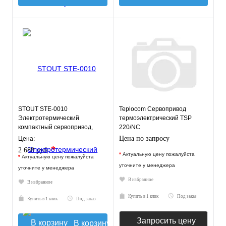
STOUT STE-0010
Teplocom Сервопривод
Электротермический
термоэлектрический TSP
компактный сервопривод,
220/NC
нормально открытый, 230 В
Цена по запросу
Цена:
*
2 680 руб.
*
Актуальную цену пожалуйста
*
Актуальную цену пожалуйста
уточните у менеджера
уточните у менеджера
В избранное
В избранное
Купить в 1 клик
Под заказ
Купить в 1 клик
Под заказ
Запросить цену
В корзину