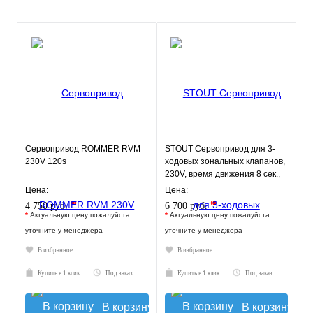
Сервопривод ROMMER RVM
STOUT Сервопривод для 3-
230V 120s
ходовых зональных клапанов,
230V, время движения 8 сек.,
1м.
Цена:
Цена:
*
*
4 750 руб.
6 700 руб.
*
Актуальную цену пожалуйста
*
Актуальную цену пожалуйста
уточните у менеджера
уточните у менеджера
В избранное
В избранное
Купить в 1 клик
Под заказ
Купить в 1 клик
Под заказ
В корзину
В корзину