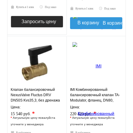
Купить в 1 клик
Под заказ
Купить в 1 клик
Под заказ
Запросить цену
В корзину
Клапан балансировочный
IMI Комбинированный
NexusValve Fluctus DRV
балансировочный клапан TA-
DN50S Kvs35,3, без дренажа
Modulator, фланец, DN80,
MN80597.448
PN25, AMETAL
Цена:
Цена:
*
*
15 540 руб.
220 420 руб.
*
Актуальную цену пожалуйста
*
Актуальную цену пожалуйста
уточните у менеджера
уточните у менеджера
В избранное
В избранное