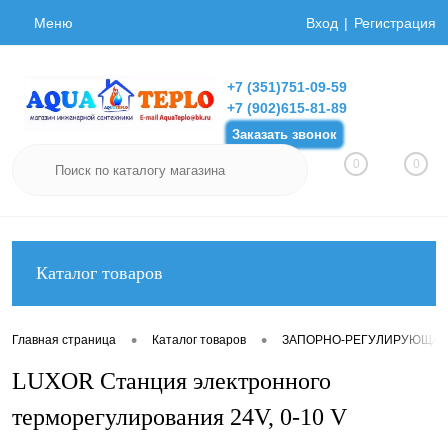
Меню
Вход
Регистрация
+7 (351)751-09-59
+7 (902)615-81-89
Заказать звонок
0
0
Каталог товаров
•
•
Главная страница
Каталог товаров
ЗАПОРНО-РЕГУЛИРУЮЩАЯ
LUXOR Станция электронного
терморегулирования 24V, 0-10 V