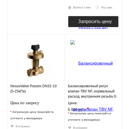
Купить в 1 клик
Под заказ
Запросить цену
NexusValve Passim DN32-10
Балансировочный регул
(5-25кПа)
клапан TBV NF, нормальный
расход, внутренняя резьба G
1/2", DN15, PN16
Цена по запросу
Цена:
*
6 840 руб.
*
Актуальную цену пожалуйста
*
Актуальную цену пожалуйста
уточните у менеджера
уточните у менеджера
В избранное
В избранное