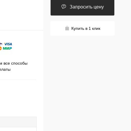
Запросить цену
Купить в 1 клик
Принимаем заказы на сайте
 все способы
Про
круглосуточно
платы