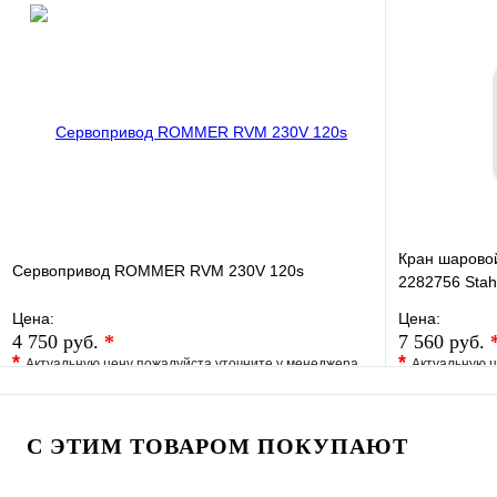
В избранное
Сравнение
В избранно
Купить в 1 клик
Под заказ
Купить в 1 
В корзину
Кран шаровой
Сервопривод ROMMER RVM 230V 120s
2282756 Stah
Цена:
Цена:
4 750 руб.
*
7 560 руб.
*
*
Актуальную цену пожалуйста уточните у менеджера
Актуальную ц
В избранное
Сравнение
В избранно
Купить в 1 клик
Под заказ
Купить в 1 
С ЭТИМ ТОВАРОМ ПОКУПАЮТ