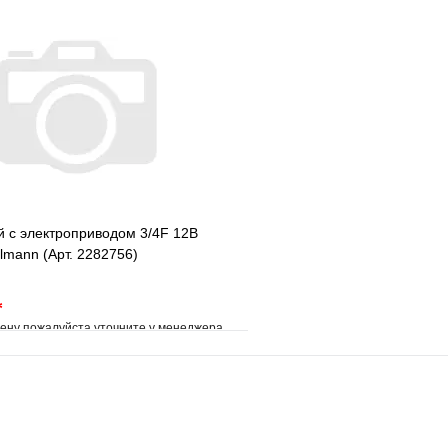
е
Сравнение
В избранное
клик
Под заказ
Купить в 1 клик
В корзину
 с электроприводом 3/4F 12В
lmann (Арт. 2282756)
*
ену пожалуйста уточните у менеджера
е
Сравнение
клик
Под заказ