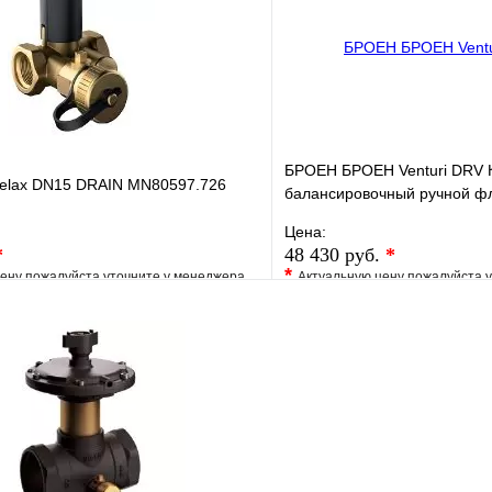
В корзину
БРОЕН БРОЕН Venturi DRV 
Relax DN15 DRAIN MN80597.726
балансировочный ручной ф
16 Kvs=49,11 м3/ч,артикул
Цена:
*
48 430 руб.
*
*
ену пожалуйста уточните у менеджера
Актуальную цену пожалуйста 
е
Сравнение
В избранное
клик
Под заказ
Купить в 1 клик
В корзину