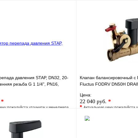
В корзину
репада давления STAP, DN32, 20-
Клапан балансировочный с 
енняя резьба G 1 1/4", PN16,
Fluctus FODRV DN50H DRAIN
дренажем MN80597.541
Цена:
.
*
22 040 руб.
*
*
ену пожалуйста уточните у менеджера
Актуальную цену пожалуйста 
е
Сравнение
В избранное
клик
Под заказ
Купить в 1 клик