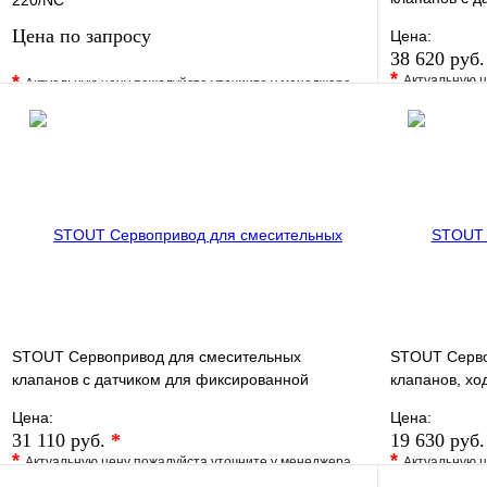
220/NC
регулировки
Цена по запросу
Цена:
38 620 руб
*
*
Актуальную ц
Актуальную цену пожалуйста уточните у менеджера
В избранно
В избранное
Сравнение
Купить в 1 
Купить в 1 клик
Под заказ
Запросить цену
STOUT Сервопривод для смесительных
STOUT Серво
клапанов с датчиком для фиксированной
клапанов, хо
регулировки температуры
регулировки
Цена:
Цена:
31 110 руб.
*
19 630 руб
*
*
Актуальную цену пожалуйста уточните у менеджера
Актуальную ц