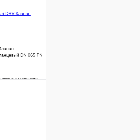
В корзину
Клапан
ланцевый DN 065 PN
уточните у менеджера
Сравнение
Под заказ
В корзину