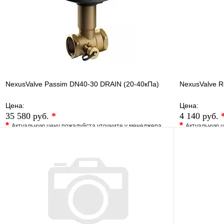
Запросить цену
NexusValve Passim DN40-30 DRAIN (20-40кПа)
NexusValve 
Цена:
Цена:
35 580 руб.
*
4 140 руб.
*
*
Актуальную цену пожалуйста уточните у менеджера
Актуальную ц
В избранное
Сравнение
В избранно
Купить в 1 клик
Под заказ
Купить в 1 
В корзину