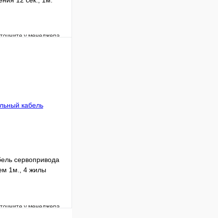
ния 12 сек., 1м.
уточните у менеджера
Сравнение
Под заказ
В корзину
ель сервопривода
м 1м., 4 жилы
уточните у менеджера