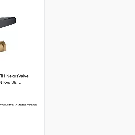
ПН NexusValve
 Kvs 36, с
уточните у менеджера
Сравнение
Под заказ