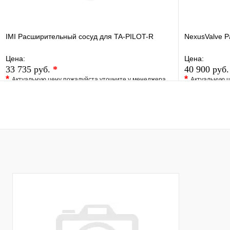
IMI Расширительный сосуд для TA-PILOT-R
NexusValve P
Цена:
Цена:
33 735 руб.
*
40 900 руб
*
*
Актуальную цену пожалуйста уточните у менеджера
Актуальную ц
В избранное
Сравнение
В избранно
Купить в 1 клик
Под заказ
Купить в 1 
В корзину