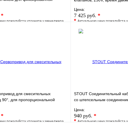
клапанов, 230V, время движе
Цена:
.
*
7 425 руб.
*
*
ену пожалуйста уточните у менеджера
Актуальную цену пожалуйста 
е
Сравнение
В избранное
клик
Под заказ
Купить в 1 клик
В корзину
привод для смесительных
STOUT Соединительный каб
д 90°, для пропорциональной
со штепсельным соединение
(4х0,75мм)
Цена:
.
*
940 руб.
*
*
ену пожалуйста уточните у менеджера
Актуальную цену пожалуйста 