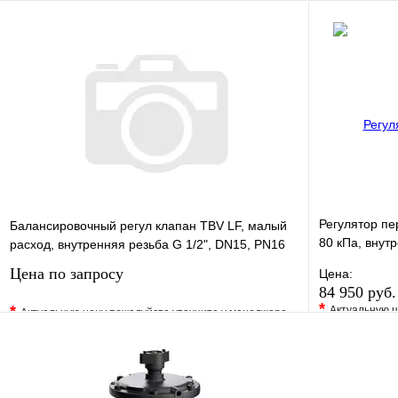
В корзину
Регулятор пе
Балансировочный регул клапан TBV LF, малый
80 кПа, внутр
расход, внутренняя резьба G 1/2", DN15, PN16
AMETAL
Цена по запросу
Цена:
84 950 руб
*
*
Актуальную ц
Актуальную цену пожалуйста уточните у менеджера
В избранно
В избранное
Сравнение
Купить в 1 
Купить в 1 клик
Под заказ