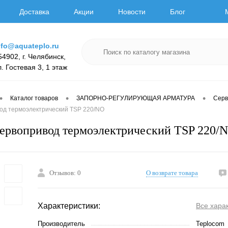
Доставка
Акции
Новости
Блог
nfo@aquateplo.ru
54902, г. Челябинск,
л. Гостевая 3, 1 этаж
•
•
•
Каталог товаров
ЗАПОРНО-РЕГУЛИРУЮЩАЯ АРМАТУРА
Серв
од термоэлектрический TSP 220/NO
ервопривод термоэлектрический TSP 220/
Отзывов: 0
О возврате товара
Характеристики:
Все хара
Производитель
Teplocom