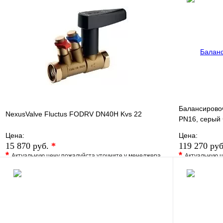
Купить в 1 клик
Под заказ
Купить в 1 
В корзину
Балансирово
NexusValve Fluctus FODRV DN40H Kvs 22
PN16, серый 
Цена:
Цена:
15 870 руб.
*
119 270 ру
*
*
Актуальную цену пожалуйста уточните у менеджера
Актуальную ц
В избранное
Сравнение
В избранно
Купить в 1 клик
Под заказ
Купить в 1 
В корзину