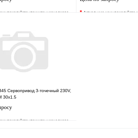
*
ену пожалуйста уточните у менеджера
Актуальную цену пожалуйста 
е
Сравнение
В избранное
клик
Под заказ
Купить в 1 клик
Запросить цену
Запросить
45 Сервопривод 3-точечный 230V,
М 30х1.5
просу
ену пожалуйста уточните у менеджера
е
Сравнение