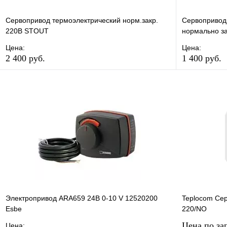
Сервопривод термоэлектрический норм.закр.
Сервопривод
220В STOUT
нормально з
Цена:
Цена:
2 400 руб.
1 400 руб.
В избранное
Сравнение
В избранно
Купить в 1 клик
В наличии
Купить в 1 
В корзину
Электропривод ARA659 24В 0-10 V 12520200
Teplocom Се
Esbe
220/NO
Цена по за
Цена: