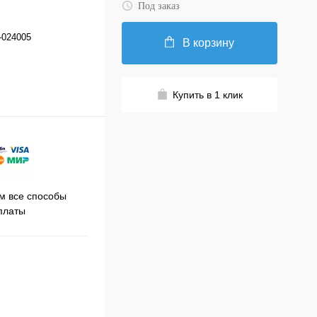
Под заказ
-024005
В корзину
Купить в 1 клик
Принимаем заказы на сайте
 все способы
Про
круглосуточно
платы