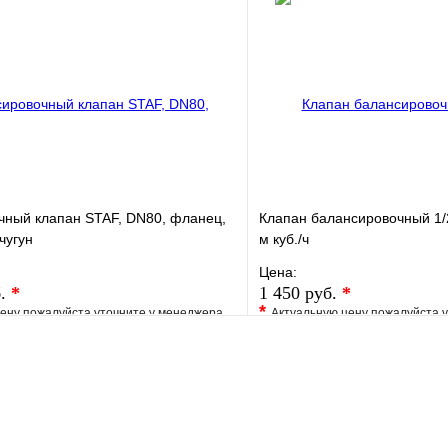
клик
Под заказ
Купить в 1 клик
В корзину
чный клапан STAF, DN80, фланец,
Клапан балансировочный 1/2
чугун
м куб./ч
Цена:
б.
*
1 450 руб.
*
*
ену пожалуйста уточните у менеджера
Актуальную цену пожалуйста 
е
Сравнение
В избранное
клик
Под заказ
Купить в 1 клик
В корзину