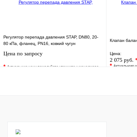
Регулятор перепада давления STAP, DN80, 20-
Клапан бала
80 кПа, фланец, PN16, ковкий чугун
Цена по запросу
Цена:
2 075 руб.
*
*
Актуальную ц
Актуальную цену пожалуйста уточните у менеджера
В избранно
В избранное
Сравнение
Купить в 1 
Купить в 1 клик
Под заказ
Запросить цену