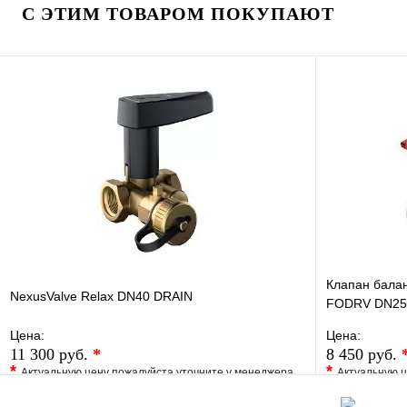
Купить в 1 клик
Под заказ
Купить в 1 
С ЭТИМ ТОВАРОМ ПОКУПАЮТ
В корзину
Клапан балан
NexusValve Relax DN40 DRAIN
FODRV DN25H
MN80597.53
Цена:
Цена:
11 300 руб.
*
8 450 руб.
*
*
Актуальную цену пожалуйста уточните у менеджера
Актуальную ц
В избранное
Сравнение
В избранно