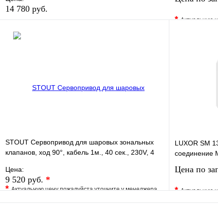
14 780 руб.
*
Актуальную ц
В избранное
Сравнение
В избранно
Купить в 1 клик
В наличии
Купить в 1 
В корзину
STOUT Сервопривод для шаровых зональных
LUXOR SM 13
клапанов, ход 90°, кабель 1м., 40 сек., 230V, 4
соединение 
полюса
Цена по за
Цена:
9 520 руб.
*
*
*
Актуальную цену пожалуйста уточните у менеджера
Актуальную ц
В избранное
Сравнение
В избранно