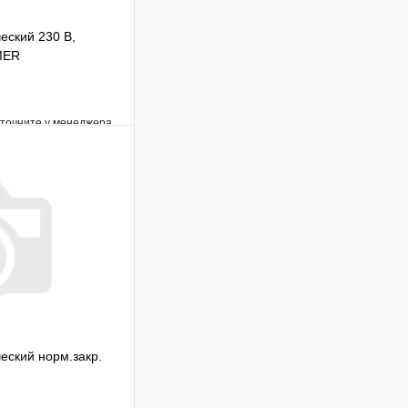
еский 230 В,
MER
уточните у менеджера
Сравнение
Под заказ
В корзину
еский норм.закр.