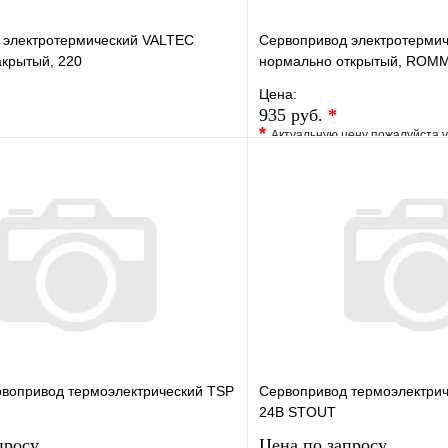
 электротермический VALTEC
Сервопривод электротермич
акрытый, 220
нормально открытый, ROM
Цена:
935 руб.
*
*
Актуальную цену пожалуйста 
е
Сравнение
В избранное
клик
В наличии
Купить в 1 клик
В корзину
рвопривод термоэлектрический TSP
Сервопривод термоэлектрич
24В STOUT
просу
Цена по запросу