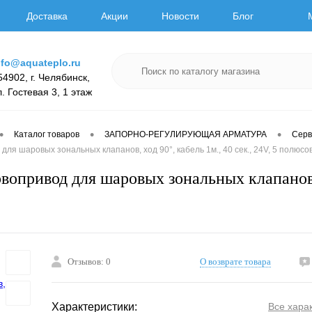
Доставка
Акции
Новости
Блог
nfo@aquateplo.ru
54902, г. Челябинск,
л. Гостевая 3, 1 этаж
•
•
•
Каталог товаров
ЗАПОРНО-РЕГУЛИРУЮЩАЯ АРМАТУРА
Серв
ля шаровых зональных клапанов, ход 90°, кабель 1м., 40 сек., 24V, 5 полюсо
привод для шаровых зональных клапанов, хо
Отзывов: 0
О возврате товара
Характеристики:
Все хара