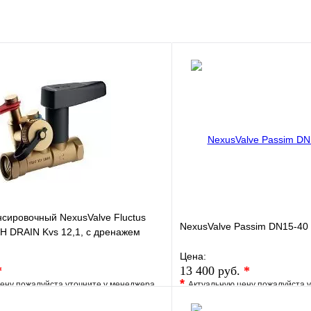
клик
Под заказ
Запросить цену
сировочный NexusValve Fluctus
NexusValve Passim DN15-40
 DRAIN Kvs 12,1, c дренажем
8
Цена:
*
13 400 руб.
*
*
ену пожалуйста уточните у менеджера
Актуальную цену пожалуйста 
е
Сравнение
В избранное