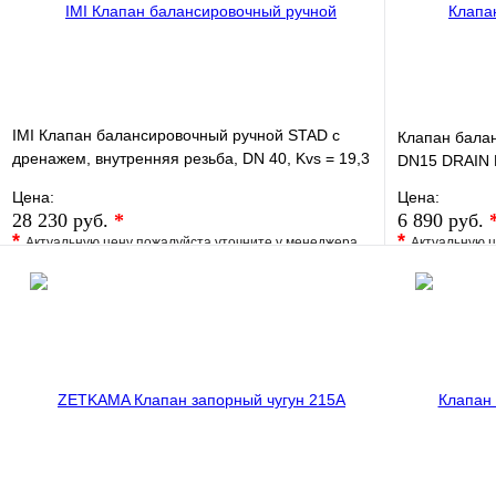
IMI Клапан балансировочный ручной STAD с
Клапан балан
дренажем, внутренняя резьба, DN 40, Kvs = 19,3
DN15 DRAIN 
м3/ч, Tmax
Цена:
Цена:
28 230 руб.
*
6 890 руб.
*
*
Актуальную цену пожалуйста уточните у менеджера
Актуальную ц
В избранное
Сравнение
В избранно
Купить в 1 клик
Под заказ
Купить в 1 
В корзину