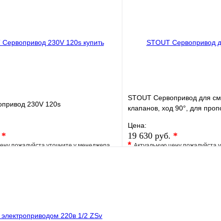
клик
Под заказ
Купить в 1 клик
В корзину
STOUT Сервопривод для см
привод 230V 120s
клапанов, ход 90°, для про
регулировки
Цена:
.
*
19 630 руб.
*
*
ену пожалуйста уточните у менеджера
Актуальную цену пожалуйста 
е
Сравнение
В избранное
клик
Под заказ
Купить в 1 клик
В корзину