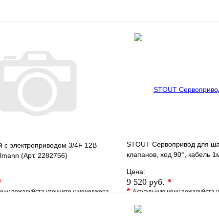
STOUT Сервопривод для ша
 с электроприводом 3/4F 12В
клапанов, ход 90°, кабель 1м.
lmann (Арт. 2282756)
полюса
Цена:
*
9 520 руб.
*
*
ену пожалуйста уточните у менеджера
Актуальную цену пожалуйста 
е
Сравнение
В избранное