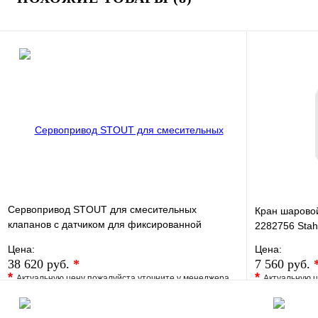
Сервопривод STOUT для смесительных
Кран шаровой
клапанов с датчиком для фиксированной
2282756 Stah
регулировки
Цена:
Цена:
38 620 руб.
*
7 560 руб.
*
*
Актуальную цену пожалуйста уточните у менеджера
Актуальную ц
В избранное
Сравнение
В избранно