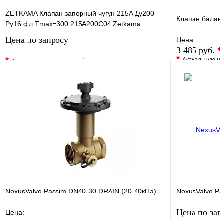
ZETKAMA Клапан запорный чугун 215A Ду200
Клапан бала
Ру16 фл Tmax=300 215A200C04 Zetkama
Цена по запросу
Цена:
3 485 руб.
*
*
Актуальную ц
Актуальную цену пожалуйста уточните у менеджера
В избранно
В избранное
Сравнение
Купить в 1 
Купить в 1 клик
Под заказ
Запросить цену
NexusValve Passim DN40-30 DRAIN (20-40кПа)
NexusValve P
Цена по за
Цена: