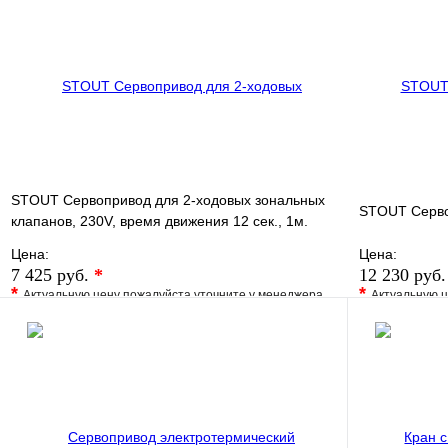
Купить в 1 клик
Под заказ
Купить в 1 
В корзину
STOUT Сервопривод для 2-ходовых зональных
STOUT Серво
клапанов, 230V, время движения 12 сек., 1м.
Цена:
Цена:
7 425 руб.
*
12 230 руб
*
*
Актуальную цену пожалуйста уточните у менеджера
Актуальную ц
В избранное
Сравнение
В избранно
Купить в 1 клик
Под заказ
Купить в 1 
В корзину