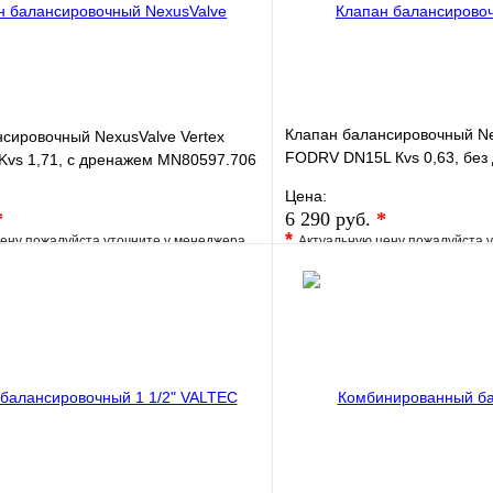
Клапан балансировочный Ne
сировочный NexusValve Vertex
FODRV DN15L Кvs 0,63, без
Kvs 1,71, с дренажем MN80597.706
MN80597.401
Цена:
*
6 290 руб.
*
*
ену пожалуйста уточните у менеджера
Актуальную цену пожалуйста 
е
Сравнение
В избранное
клик
Под заказ
Купить в 1 клик
В корзину