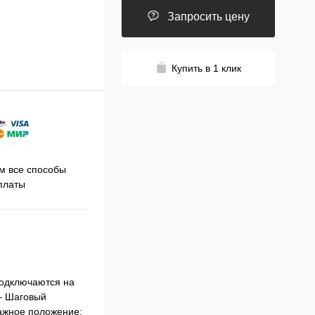
Запросить цену
Купить в 1 клик
Принимаем заказы на сайте
 все способы
Про
круглосуточно
платы
Подключаются на
— Шаговый
ажное положение: