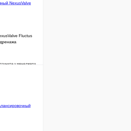
xusValve Fluctus
 дренажа
уточните у менеджера
Сравнение
Под заказ
В корзину