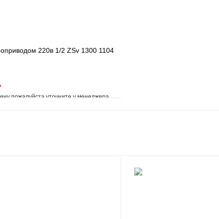
роприводом 220в 1/2 ZSv 1300 1104
*
ену пожалуйста уточните у менеджера
е
Сравнение
клик
Под заказ
В корзину