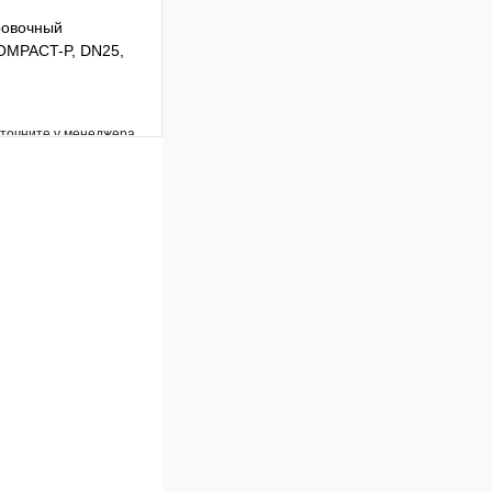
ровочный
OMPACT-P, DN25,
уточните у менеджера
Сравнение
Под заказ
В корзину