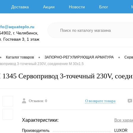
Доставка
Акции
Новости
Блог
nfo@aquateplo.ru
54902, г. Челябинск,
л. Гостевая 3, 1 этаж
•
•
•
Каталог товаров
ЗАПОРНО-РЕГУЛИРУЮЩАЯ АРМАТУРА
Серв
опривод 3-точечный 230V, соединение М 30х1.5
345 Сервопривод 3-точечный 230V, соеди
Отзывов: 0
О возврате товара
Характеристики:
Все хара
Производитель
LUXOR