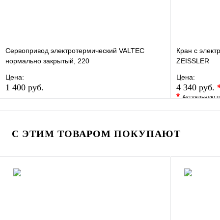
Сервопривод электротермический VALTEC
Кран с элект
нормально закрытый, 220
ZEISSLER
Цена:
Цена:
1 400 руб.
4 340 руб.
*
Актуальную ц
В избранное
Сравнение
В избранно
Купить в 1 клик
В наличии
Купить в 1 
С ЭТИМ ТОВАРОМ ПОКУПАЮТ
В корзину