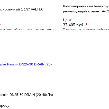
Комбинированный баланси
нсировочный 1 1/2" VALTEC
регулирующий клапан TA-C
наружная резьба, AMETAL
Цена:
*
37 405 руб.
*
*
ену пожалуйста уточните у менеджера
Актуальную цену пожалуйста 
е
Сравнение
В избранное
клик
Под заказ
Купить в 1 клик
В корзину
assim DN25-30 DRAIN (20-40кПа)
просу