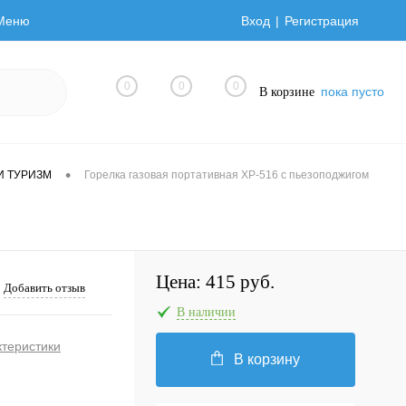
Меню
Вход
Регистрация
0
0
0
пока пусто
В корзине
•
И ТУРИЗМ
Горелка газовая портативная XP-516 с пьезоподжигом
Цена:
415 руб.
Добавить отзыв
В наличии
ктеристики
В корзину