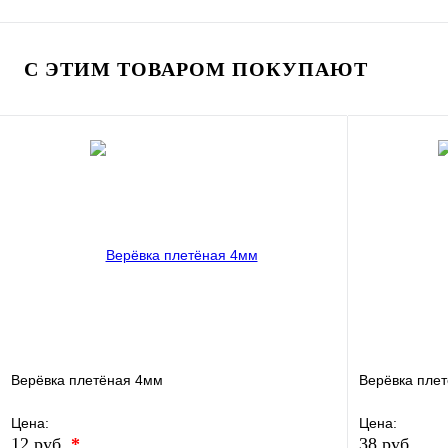
В избранное
Сравнение
В избранно
Купить в 1 клик
В наличии
Купить в 1 
С ЭТИМ ТОВАРОМ ПОКУПАЮТ
В корзину
Верёвка плетёная 4мм
Верёвка пле
Цена:
Цена:
12 руб.
*
38 руб.