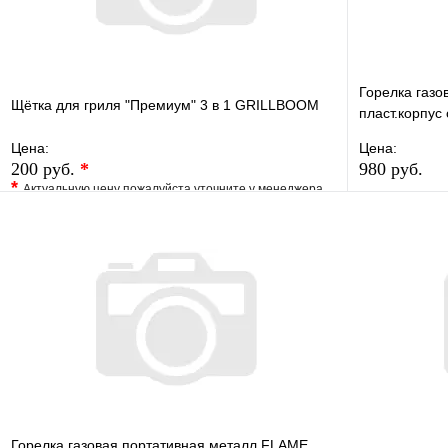
Горелка газо
Щётка для гриля "Премиум" 3 в 1 GRILLBOOM
пласт.корпус
сопло 22 мм
Цена:
Цена:
200 руб.
*
980 руб.
*
Актуальную цену пожалуйста уточните у менеджера
В избранно
В избранное
Сравнение
Купить в 1 
Купить в 1 клик
Под заказ
В корзину
Горелка газовая портативная металл FLAME