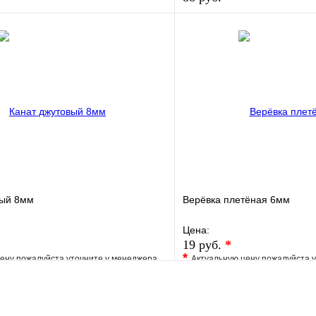
е
Сравнение
В избранное
клик
В наличии
Купить в 1 клик
В корзину
вый 8мм
Верёвка плетёная 6мм
Цена:
19 руб.
*
*
ену пожалуйста уточните у менеджера
Актуальную цену пожалуйста 
е
Сравнение
В избранное
клик
Под заказ
Купить в 1 клик