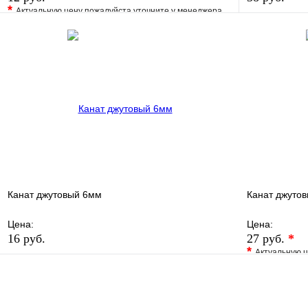
*
Актуальную цену пожалуйста уточните у менеджера
В избранно
В избранное
Сравнение
Купить в 1 
Купить в 1 клик
Под заказ
В корзину
Канат джутовый 6мм
Канат джуто
Цена:
Цена:
16 руб.
27 руб.
*
*
Актуальную ц
В избранное
Сравнение
В избранно
Купить в 1 клик
В наличии
Купить в 1 