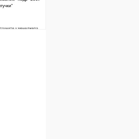
тучки"
уточните у менеджера
Сравнение
Под заказ
В корзину