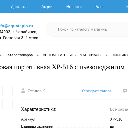
Доставка
Акции
Новости
Блог
nfo@aquateplo.ru
54902, г. Челябинск,
л. Гостевая 3, 1 этаж
•
•
•
Каталог товаров
ВСПОМОГАТЕЛЬНЫЕ МАТЕРИАЛЫ
ПИКНИК 
зовая портативная XP-516 с пьезоподжигом
Отзывов: 0
О возврате товара
Характеристики:
Все хара
Артикул
XP-516
Единица хранения
шт