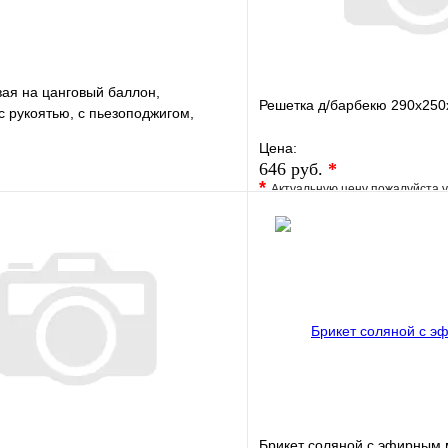
вая на цанговый баллон,
Решетка д/барбекю 290х250
 с рукоятью, с пьезоподжигом,
Цена:
646 руб.
*
*
Актуальную цену пожалуйста 
е
Сравнение
В избранное
клик
В наличии
Купить в 1 клик
В корзину
Брикет соляной с эфирным м