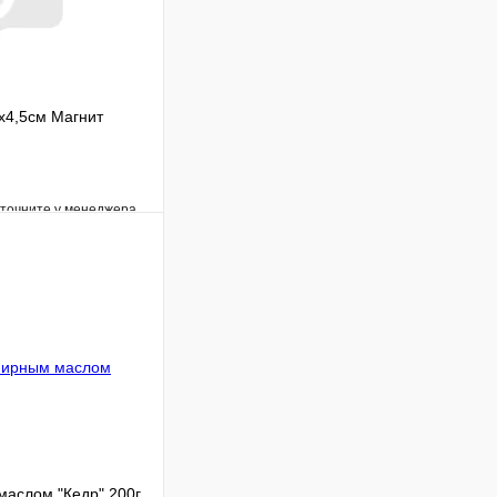
х4,5см Магнит
уточните у менеджера
Сравнение
Под заказ
В корзину
аслом "Кедр" 200г.