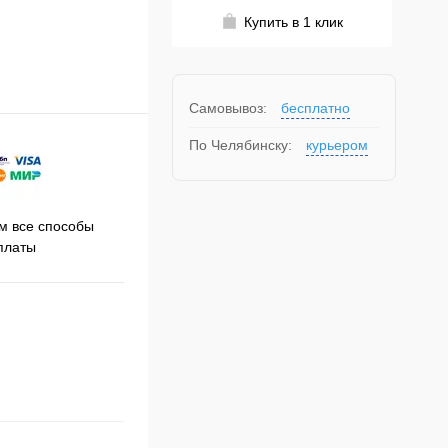
Купить в 1 клик
Самовывоз:
бесплатно
По Челябинску:
курьером
Принимаем заказы на сайте
 все способы
Про
круглосуточно
платы