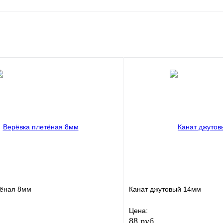
е
Сравнение
клик
В наличии
В корзину
тёная 8мм
Канат джутовый 14мм
Цена:
88 руб.