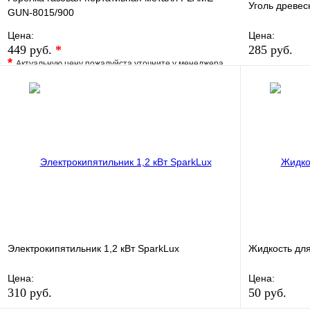
Уголь древес
GUN-8015/900
Цена:
Цена:
449 руб.
*
285 руб.
*
Актуальную цену пожалуйста уточните у менеджера
В избранно
В избранное
Сравнение
Купить в 1 
Купить в 1 клик
Под заказ
В корзину
Электрокипятильник 1,2 кВт SparkLux
Жидкость для
Цена:
Цена:
310 руб.
50 руб.