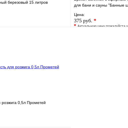
ный березовый 15 литров
для бани и сауны "Банные ш
Цена:
375 руб.
*
*
Актуальную цену пожалуйста 
е
Сравнение
В избранное
клик
В наличии
Купить в 1 клик
В корзину
 розжига 0,5л Прометей