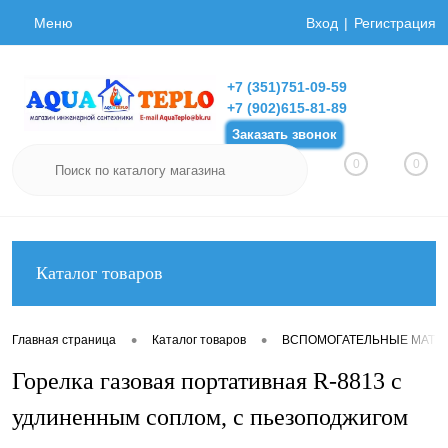
Меню
Вход
Регистрация
+7 (351)751-09-59
+7 (902)615-81-89
Заказать звонок
0
0
Каталог товаров
•
•
Главная страница
Каталог товаров
ВСПОМОГАТЕЛЬНЫЕ МАТЕ
Горелка газовая портативная R-8813 с
удлиненным соплом, с пьезоподжигом