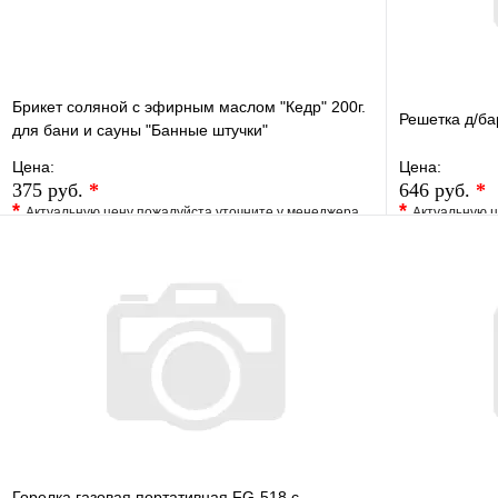
Брикет соляной с эфирным маслом "Кедр" 200г.
Решетка д/б
для бани и сауны "Банные штучки"
Цена:
Цена:
375 руб.
*
646 руб.
*
*
*
Актуальную цену пожалуйста уточните у менеджера
Актуальную ц
В избранное
Сравнение
В избранно
Купить в 1 клик
Под заказ
Купить в 1 
В корзину
Горелка газовая портативная FG-518 с