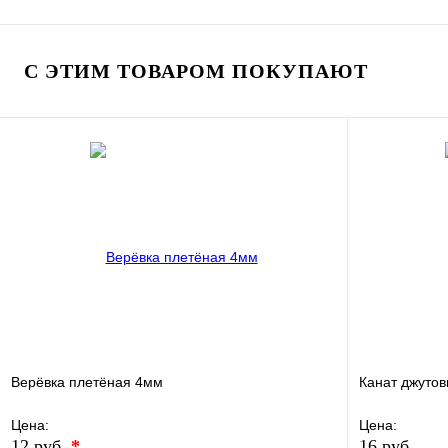
В избранное
Сравнение
В избранно
Купить в 1 клик
Под заказ
Купить в 1 
С ЭТИМ ТОВАРОМ ПОКУПАЮТ
В корзину
Верёвка плетёная 4мм
Канат джуто
Цена:
Цена:
12 руб.
*
16 руб.