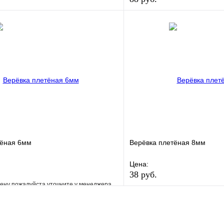
е
Сравнение
В избранное
клик
В наличии
Купить в 1 клик
В корзину
тёная 6мм
Верёвка плетёная 8мм
Цена:
38 руб.
ену пожалуйста уточните у менеджера
В избранное
е
Сравнение
Купить в 1 клик
клик
Под заказ