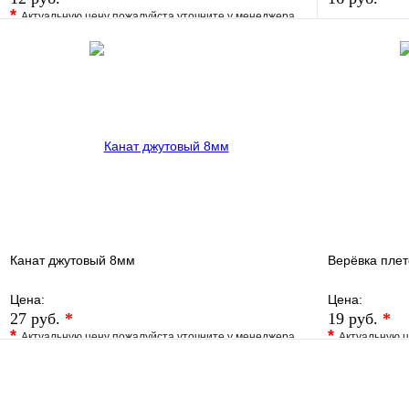
*
Актуальную цену пожалуйста уточните у менеджера
В избранно
В избранное
Сравнение
Купить в 1 
Купить в 1 клик
Под заказ
В корзину
Канат джутовый 8мм
Верёвка пле
Цена:
Цена:
27 руб.
*
19 руб.
*
*
*
Актуальную цену пожалуйста уточните у менеджера
Актуальную ц
В избранное
Сравнение
В избранно
Купить в 1 клик
Под заказ
Купить в 1 