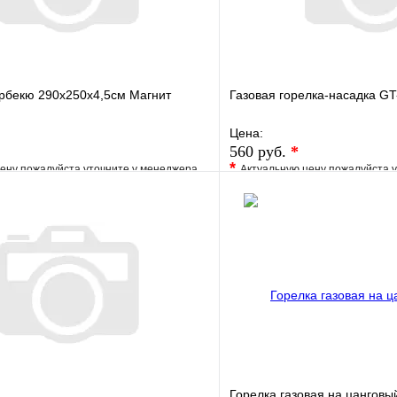
арбекю 290х250х4,5см Магнит
Газовая горелка-насадка GT
Цена:
560 руб.
*
*
ену пожалуйста уточните у менеджера
Актуальную цену пожалуйста 
е
Сравнение
В избранное
клик
Под заказ
Купить в 1 клик
В корзину
Горелка газовая на цанговы