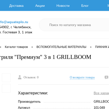
Доставка
Акции
Новости
Блог
nfo@aquateplo.ru
54902, г. Челябинск,
л. Гостевая 3, 1 этаж
•
•
•
Каталог товаров
ВСПОМОГАТЕЛЬНЫЕ МАТЕРИАЛЫ
ПИКНИК 
 гриля "Премиум" 3 в 1 GRILLBOOM
Отзывов: 0
О возврате товара
Характеристики:
Все хара
Производитель
GRILLBO
Артикул
101-049