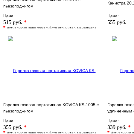
Канистра 20,
пьезоподжигом
Цена:
Цена:
515 руб.
*
555 руб.
*
Актуальную цену пожалуйста уточните у менеджера
В избранно
В избранное
Сравнение
Купить в 1 
Купить в 1 клик
Под заказ
В корзину
Горелка газовая портативная KOVICA KS-1005 с
Горелка газо
пьезоподжигом
удлиненным 
Цена:
Цена:
355 руб.
*
339 руб.
*
*
*
Актуальную цену пожалуйста уточните у менеджера
Актуальную ц