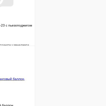
-23 с пьезоподжигом
уточните у менеджера
Сравнение
Под заказ
В корзину
й баллон,