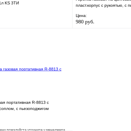
1л KS 3ТИ
пласт.корпус с рукоятью, с 
сопло 22 мм
Цена:
980 руб.
е
Сравнение
В избранное
клик
В наличии
Купить в 1 клик
В корзину
вая портативная R-8813 с
соплом, с пьезоподжигом
ену пожалуйста уточните у менеджера