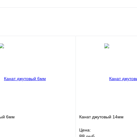
е
Сравнение
клик
Под заказ
В корзину
вый 6мм
Канат джутовый 14мм
Цена:
88 руб.