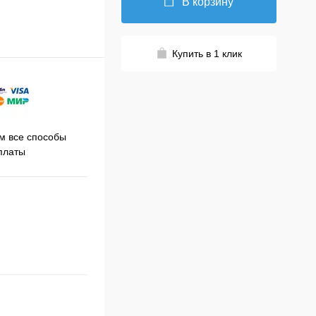
В корзину
Купить в 1 клик
Принимаем заказы на сайте
 все способы
Про
круглосуточно
платы