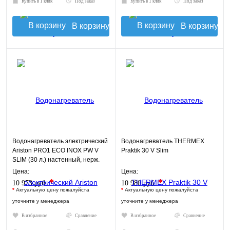
Купить в 1 клик
Под заказ
Купить в 1 клик
Под заказ
В корзину
В корзину
Водонагреватель электрический
Водонагреватель THERMEX
Ariston PRO1 ECO INOX PW V
Praktik 30 V Slim
SLIM (30 л.) настенный, нерж.
сталь, ТЭН 2
Цена:
Цена:
*
*
10 973 руб.
10 980 руб.
*
Актуальную цену пожалуйста
*
Актуальную цену пожалуйста
уточните у менеджера
уточните у менеджера
В избранное
Сравнение
В избранное
Сравнение