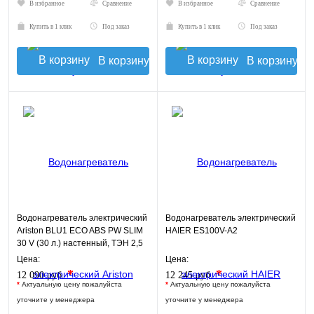
В избранное
Сравнение
В избранное
Сравнение
Купить в 1 клик
Под заказ
Купить в 1 клик
Под заказ
В корзину
В корзину
Водонагреватель электрический
Водонагреватель электрический
Ariston BLU1 ECO ABS PW SLIM
HAIER ES100V-A2
30 V (30 л.) настенный, ТЭН 2,5
кВт.
Цена:
Цена:
*
*
12 090 руб.
12 245 руб.
*
Актуальную цену пожалуйста
*
Актуальную цену пожалуйста
уточните у менеджера
уточните у менеджера