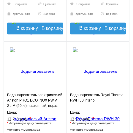
В избранное
Сравнение
В избранное
Сравнение
Купить в 1 клик
Под заказ
Купить в 1 клик
Под заказ
В корзину
В корзину
Водонагреватель электрический
Водонагреватель Royal Thermo
Ariston PRO1 ECO INOX PW V
RWH 30 Interio
SLIM (50 л.) настенный, нерж.
сталь, ТЭН 2
Цена:
Цена:
*
*
12 749 руб.
12 940 руб.
*
Актуальную цену пожалуйста
*
Актуальную цену пожалуйста
уточните у менеджера
уточните у менеджера