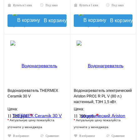
Купить в 1 клик
Под заказ
Купить в 1 клик
Под заказ
В корзину
В корзину
Водонагреватель THERMEX
Водонагреватель электрический
Ceramik 30 V
Ariston PRO1 R PL V (80 л.)
настенный, ТЭН 1,5 кВт.
Цена:
Цена:
*
*
11 380 руб.
11 390 руб.
*
Актуальную цену пожалуйста
*
Актуальную цену пожалуйста
уточните у менеджера
уточните у менеджера
В избранное
Сравнение
В избранное
Сравнение