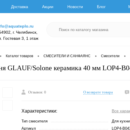
Доставка
Акции
Новости
Блог
nfo@aquateplo.ru
54902, г. Челябинск,
л. Гостевая 3, 1 этаж
•
•
•
•
Каталог товаров
СМЕСИТЕЛИ И САНФАЯНС
Смесители
ня GLAUF/Solone керамика 40 мм LOP4-B0
Отзывов: 0
О возврате товара
Характеристики:
Все хара
Тип смесителя
Для кухни
Артикул
LOP4-B04