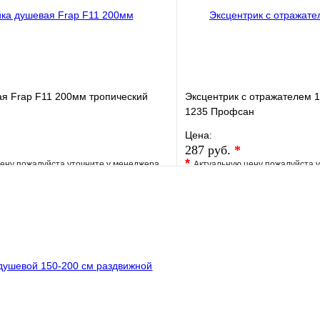
я Frap F11 200мм тропический
Эксцентрик с отражателем 1
1235 Профсан
Цена:
287 руб.
*
*
ену пожалуйста уточните у менеджера
Актуальную цену пожалуйста 
е
Сравнение
В избранное
клик
Под заказ
Купить в 1 клик
В корзину