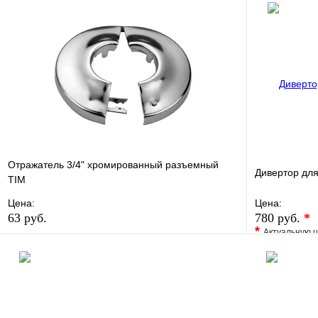
Отражатель 3/4" хромированный разъемный
Дивертор дл
TIM
Цена:
Цена:
63 руб.
780 руб.
*
*
Актуальную ц
В избранное
Сравнение
В избранно
Купить в 1 клик
В наличии
Купить в 1 
В корзину