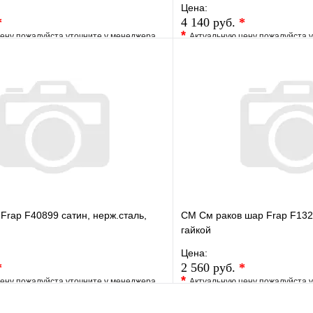
Цена:
*
4 140 руб.
*
*
ену пожалуйста уточните у менеджера
Актуальную цену пожалуйста 
е
Сравнение
В избранное
клик
Под заказ
Купить в 1 клик
В корзину
Frap F40899 сатин, нерж.сталь,
СМ См раков шар Frap F132
гайкой
Цена:
*
2 560 руб.
*
*
ену пожалуйста уточните у менеджера
Актуальную цену пожалуйста 
е
Сравнение
В избранное