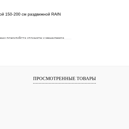
ой 150-200 см раздвижной RAIN
ену пожалуйста уточните у менеджера
е
Сравнение
клик
Под заказ
В корзину
ПРОСМОТРЕННЫЕ ТОВАРЫ