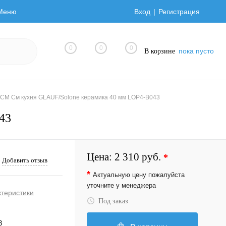
Меню
Вход
Регистрация
0
0
0
пока пусто
В корзине
СМ См кухня GLAUF/Solone керамика 40 мм LOP4-B043
43
Цена:
2 310 руб.
*
Добавить отзыв
*
Актуальную цену пожалуйста
уточните у менеджера
ктеристики
Под заказ
3