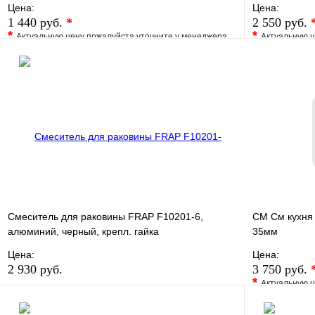
Цена:
Цена:
1 440 руб.
*
2 550 руб.
*
*
Актуальную цену пожалуйста уточните у менеджера
Актуальную ц
В избранное
Сравнение
В избранно
Купить в 1 клик
Под заказ
Купить в 1 
В корзину
Смеситель для раковины FRAP F10201-6,
СМ См кухня 
алюминий, черный, крепл. гайка
35мм
Цена:
Цена:
2 930 руб.
3 750 руб.
*
Актуальную ц
В избранное
Сравнение
В избранно