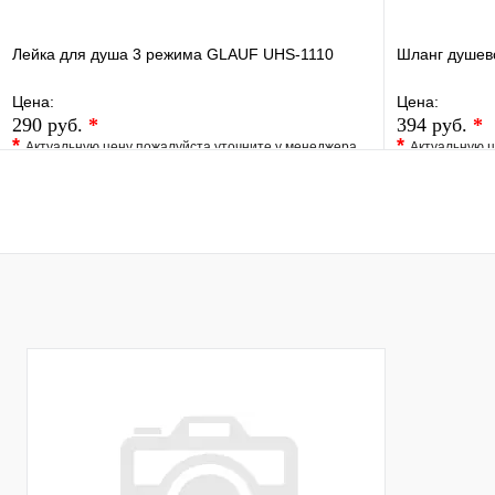
Лейка для душа 3 режима GLAUF UHS-1110
Шланг душев
Цена:
Цена:
290 руб.
*
394 руб.
*
*
*
Актуальную цену пожалуйста уточните у менеджера
Актуальную ц
В избранное
Сравнение
В избранно
Купить в 1 клик
Под заказ
Купить в 1 
В корзину