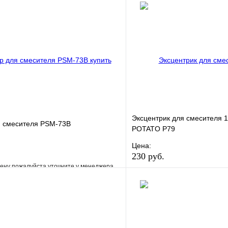
Эксцентрик для смесителя 1/
я смесителя PSM-73B
POTATO Р79
Цена:
230 руб.
ену пожалуйста уточните у менеджера
В избранное
е
Сравнение
Купить в 1 клик
клик
Под заказ
В корзину