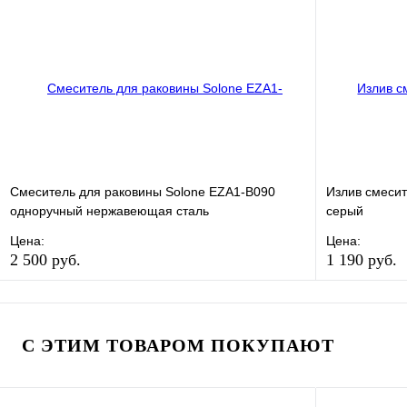
Купить в 1 клик
В наличии
Купить в 1 
В корзину
Смеситель для раковины Solone EZA1-B090
Излив смесит
одноручный нержавеющая сталь
серый
Цена:
Цена:
2 500 руб.
1 190 руб.
В избранное
Сравнение
В избранно
Купить в 1 клик
В наличии
Купить в 1 
С ЭТИМ ТОВАРОМ ПОКУПАЮТ
В корзину