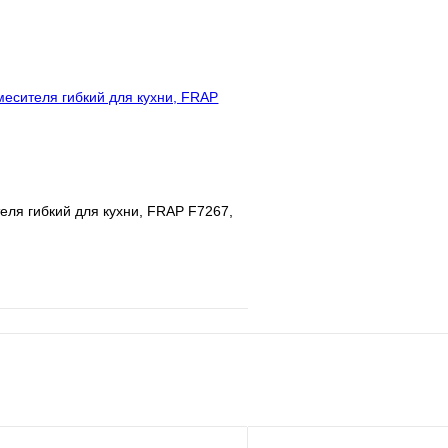
клик
Под заказ
Купить в 1 клик
В корзину
еля гибкий для кухни, FRAP F7267,
е
Сравнение
клик
В наличии
В корзину