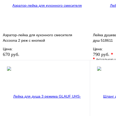
Аэратор-лейка для кухонного смесителя
Лейка душева
Accoona 2 реж с кнопкой
душ 518611
Цена:
Цена:
670 руб.
790 руб.
*
*
Актуальную ц
В избранное
Сравнение
В избранно
Купить в 1 клик
В наличии
Купить в 1 
В корзину