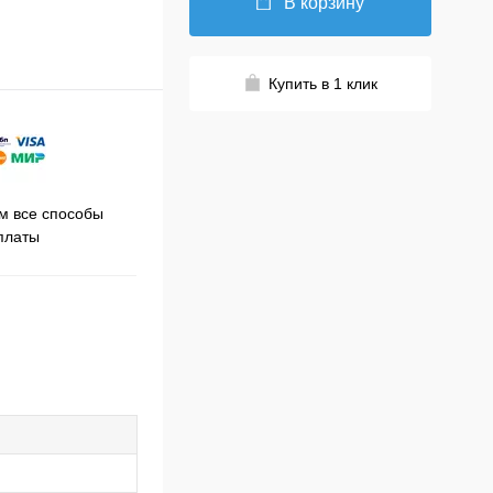
В корзину
Купить в 1 клик
Принимаем заказы на сайте
 все способы
Про
круглосуточно
платы