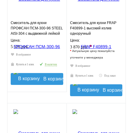
Смеситель для кухни
Смеситель для кухни FRAP
ПРОФСАН ПСМ-300-96 STEEL
F40899-1 высокий излив
AISI-304 c выдвижной лейкой
одноручный
тип См-МОЦБИВА, ПСМ
Цена:
Цена:
*
5 570 руб.
3 870 руб.
*
Актуальную цену пожалуйста
В избранное
уточните у менеджера
Купить в 1 клик
В наличии
В избранное
Купить в 1 клик
Под заказ
В корзину
В корзину