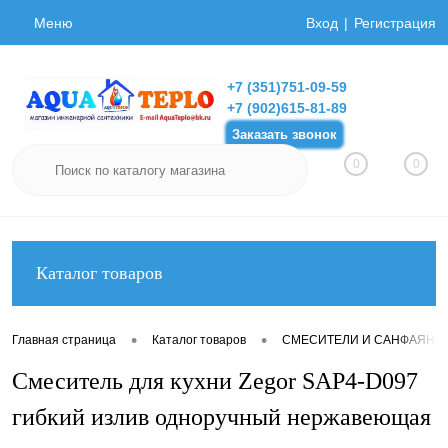
Меню
Вход
Регистрация
+7 (351)751-09-59
+7 (902)615-81-89
Заказать звонок
0
0
Каталог товаров
•
•
Главная страница
Каталог товаров
СМЕСИТЕЛИ И САНФАЯНС
Смеситель для кухни Zegor SAP4-D097
гибкий излив одноручный нержавеющая