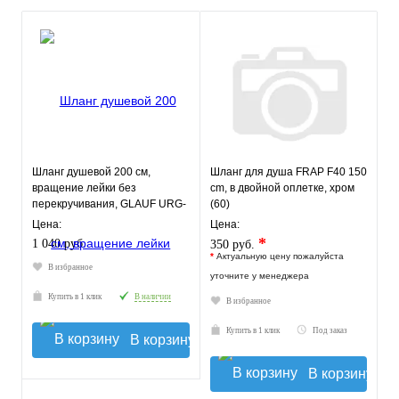
Шланг душевой 200 см,
Шланг для душа FRAP F40 150
вращение лейки без
cm, в двойной оплетке, хром
перекручивания, GLAUF URG-
(60)
1207
Цена:
Цена:
*
1 040 руб.
350 руб.
*
Актуальную цену пожалуйста
В избранное
уточните у менеджера
Купить в 1 клик
В наличии
В избранное
Купить в 1 клик
Под заказ
В корзину
В корзину