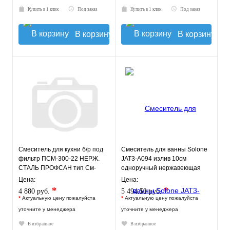
Купить в 1 клик
Под заказ
Купить в 1 клик
Под заказ
В корзину
В корзину
Смеситель для кухни б/р под
Смеситель для ванны Solone
фильтр ПСМ-300-22 НЕРЖ.
JAT3-A094 излив 10см
СТАЛЬ ПРОФСАН тип См-
одноручный нержавеющая
МОЦБА Гарантия 5 лет!
сталь
Цена:
Цена:
*
*
4 880 руб.
5 494.50 руб.
*
Актуальную цену пожалуйста
*
Актуальную цену пожалуйста
уточните у менеджера
уточните у менеджера
В избранное
В избранное