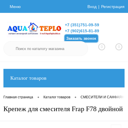
Меню
Вход
Регистрация
+7 (351)751-09-59
+7 (902)615-81-89
Заказать звонок
0
0
Каталог товаров
•
•
Главная страница
Каталог товаров
СМЕСИТЕЛИ И САНФАЯНС
Крепеж для смесителя Frap F78 двойной