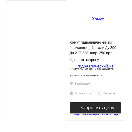
Хомут гидравлический из
нержавеющей стали Ду 200,
Дн 217-228; шир. 250 арт.
18409
Цена по запросу
*
Актуальную цену пожалуйста
уточните у менеджера
В избранное
Купить в 1 клик
Под заказ
Запросить цену