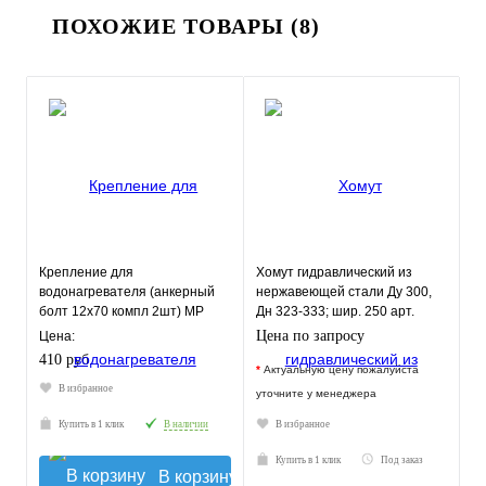
ПОХОЖИЕ ТОВАРЫ (8)
Крепление для
Хомут гидравлический из
водонагревателя (анкерный
нержавеющей стали Ду 300,
болт 12x70 компл 2шт) МР
Дн 323-333; шир. 250 арт.
18415
Цена по запросу
Цена:
410 руб.
*
Актуальную цену пожалуйста
В избранное
уточните у менеджера
Купить в 1 клик
В наличии
В избранное
Купить в 1 клик
Под заказ
В корзину