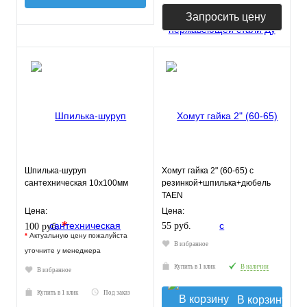
Запросить цену
Шпилька-шуруп
Хомут гайка 2" (60-65) с
сантехническая 10х100мм
резинкой+шпилька+дюбель
TAEN
Цена:
Цена:
*
55 руб.
100 руб.
*
Актуальную цену пожалуйста
В избранное
уточните у менеджера
Купить в 1 клик
В наличии
В избранное
Купить в 1 клик
Под заказ
В корзину