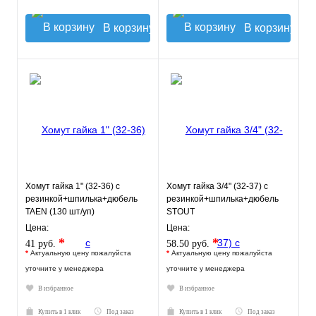
В корзину
В корзину
Хомут гайка 1" (32-36) с
Хомут гайка 3/4" (32-37) с
резинкой+шпилька+дюбель
резинкой+шпилька+дюбель
TAEN (130 шт/уп)
STOUT
Цена:
Цена:
*
*
41 руб.
58.50 руб.
*
Актуальную цену пожалуйста
*
Актуальную цену пожалуйста
уточните у менеджера
уточните у менеджера
В избранное
В избранное
Купить в 1 клик
Под заказ
Купить в 1 клик
Под заказ