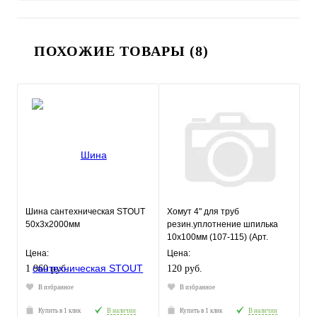
ПОХОЖИЕ ТОВАРЫ (8)
Шина сантехническая STOUT
Хомут 4" для труб
50x3x2000мм
резин.уплотнение шпилька
10х100мм (107-115) (Арт.
71015)
Цена:
Цена:
1 960 руб.
120 руб.
В избранное
В избранное
Купить в 1 клик
В наличии
Купить в 1 клик
В наличии